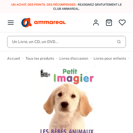
UN ACHAT, DES POINTS, DES RÉCOMPENSES :
REJOIGNEZ GRATUITEMENT LE
CLUB AMMAREAL.
Fermer le menu
Identifiez-vous
Aller au p
Open menu
Livres d’occasion
Lancer 
CD d'occasion
Un Livre, un CD, un DVD...
Produits
Catégories
DVD d'occasion
Accueil
Tous les produits
Livres d’occasion
Livres pour enfants
Vinyles d'occasion
Partitions
Culture à 1 €
Vous n'avez pas trouvé l'article que vous cherchiez ?
Activez les notifications dans votre compte pour être alerté dès
Meilleures ventes
qu'il est en stock.
Nos engagements
Créer une alerte