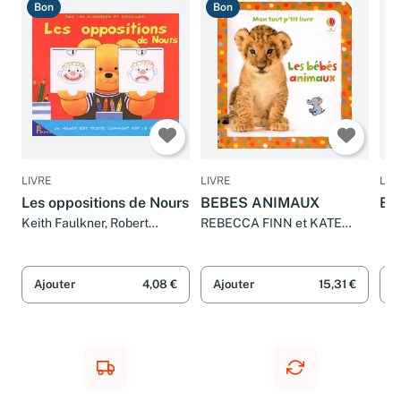
Bon
Bon
B
LIVRE
LIVRE
LIV
Les oppositions de Nours
BEBES ANIMAUX
Bé
Keith Faulkner, Robert
REBECCA FINN et KATE
Hersey et Bruno Simon
RIMMER
Ajouter
4,08 €
Ajouter
15,31 €
A