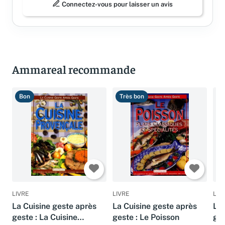
Connectez-vous pour laisser un avis
Ammareal recommande
Bon
Très bon
T
LIVRE
LIVRE
LIV
La Cuisine geste après
La Cuisine geste après
La 
geste : La Cuisine
geste : Le Poisson
ges