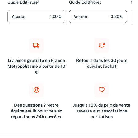
provençal
Guide EditProjet
Guide EditProjet
Gui
Ajouter
1,00 €
Ajouter
3,20 €
A
Livraison gratuite en France
Retours dans les 30 jours
Métropolitaine à partir de 10
suivant l'achat
€
Des questions ? Notre
Jusqu'à 15% du prix de vente
équipe est là pour vous et
reversé aux associations
répond sous 24h ouvrées.
caritatives