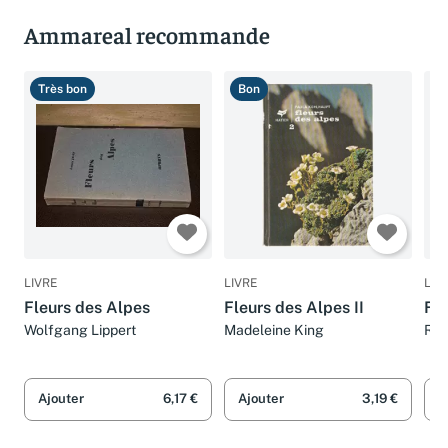
Ammareal recommande
Très bon
Bon
B
LIVRE
LIVRE
LIV
Fleurs des Alpes
Fleurs des Alpes II
Fle
Wolfgang Lippert
Madeleine King
Ryt
Ajouter
6,17 €
Ajouter
3,19 €
A