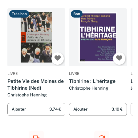
Ammareal recommande
Très bon
Bon
B
LIVRE
LIVRE
LIV
Petite Vie des Moines de
Tibhirine : L'héritage
Le 
Tibhirine (Ned)
Christophe Henning
Jea
Chr
Christophe Henning
Ajouter
3,74 €
Ajouter
3,19 €
A