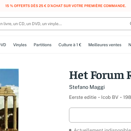
, DES POINTS, DES RÉCOMPENSES :
REJOIGNEZ GRATUITEMENT LE CLUB 
DVD
Vinyles
Partitions
Culture à 1 €
Meilleures ventes
N
Het Forum
Stefano Maggi
Eerste editie
Icob BV
19
Actuellement indisponible