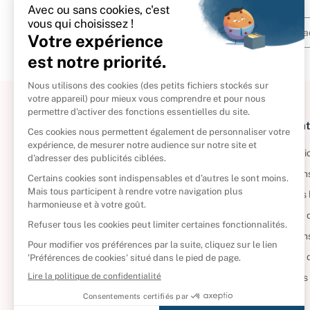
À propos
Informat
Politique de retour
Informatio
Reprendre vos livres
Condition
Qui sommes-nous ?
Mentions 
Foire aux questions
Politique 
Nos engagements
Condition
CD d'occasion
Politique
DVD d'occasion
Gérer vos
Livres d’occasion