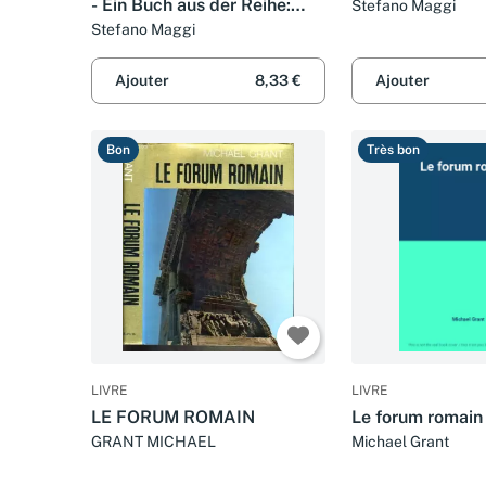
- Ein Buch aus der Reihe:
Stefano Maggi
Klassische Reiseziele
Stefano Maggi
Ajouter
8,33 €
Ajouter
Bon
Très bon
LIVRE
LIVRE
LE FORUM ROMAIN
Le forum romain
GRANT MICHAEL
Michael Grant