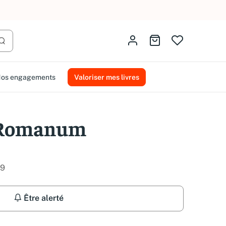
AMMAREAL.
Identifiez-vous
Aller au panier
Lancer la recherche
os engagements
Valoriser mes livres
 Romanum
89
Être alerté