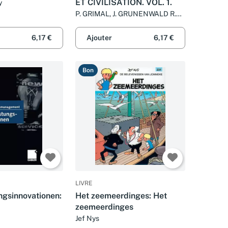
ET CIVILISATION. VOL. 1.
y
P. GRIMAL, J. GRUNENWALD R.
GORINI
6,17 €
Ajouter
6,17 €
Bon
LIVRE
ngsinnovationen:
Het zeemeerdinges: Het
zeemeerdinges
tungsmanagement
Jef Nys