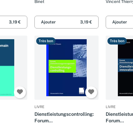
Binet
Vincent Thierr
3,19 €
Ajouter
3,19 €
Ajouter
Très bon
Très bon
LIVRE
LIVRE
Dienstleistungscontrolling:
Dienstleistu
Forum
Forum
Dienstleistungsmanagement
Dienstleis