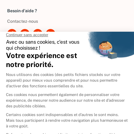
Besoin d'aide ?
Contactez-nous
International
🇪🇸
Espagne
🇩🇪
Allemagne
🇮🇹
Italie
Donner vos livres