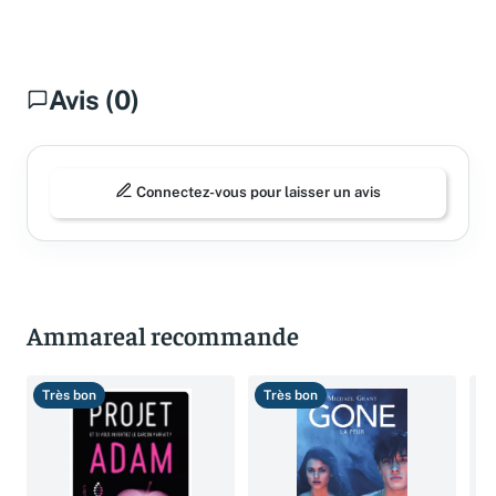
Avis (0)
Connectez-vous pour laisser un avis
Ammareal recommande
Très bon
Très bon
T