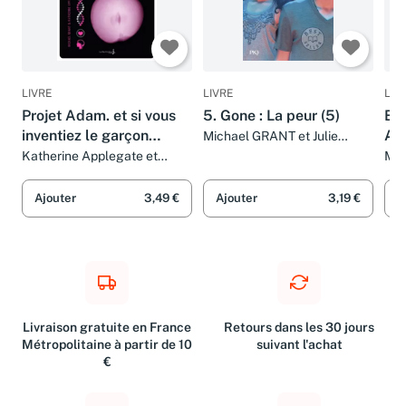
LIVRE
LIVRE
LIV
Projet Adam. et si vous
5. Gone : La peur (5)
BZ
inventiez le garçon
Ap
Michael GRANT et Julie
LAFON
parfait ?
Katherine Applegate et
Mic
Michael Grant
Ra
Ajouter
3,49 €
Ajouter
3,19 €
A
Livraison gratuite en France
Retours dans les 30 jours
Métropolitaine à partir de 10
suivant l'achat
€