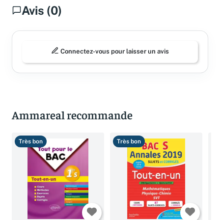
Avis (0)
Connectez-vous pour laisser un avis
Ammareal recommande
Très bon
Très bon
T