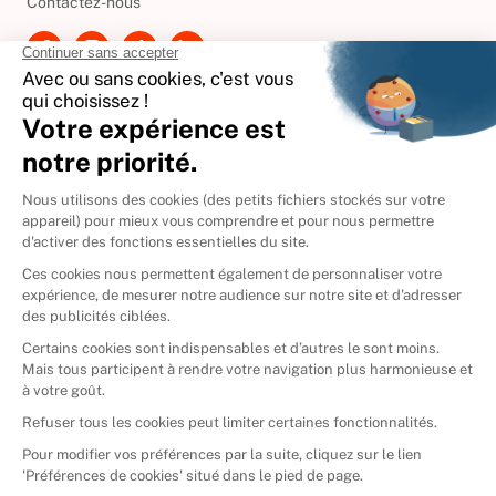
Contactez-nous
International
🇪🇸
Espagne
🇩🇪
Allemagne
🇮🇹
Italie
Donner vos livres