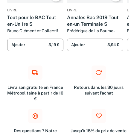
LIVRE
LIVRE
LIV
Tout pour le BAC Tout-
Annales Bac 2019 Tout-
An
en-Un 1re S
en-un Terminale S
en
Bruno Clément et Collectif
Frédérique de La Baume-
Fré
Elfassi, Patrice Delguel,
Elf
Sandrine Dubois, Sandrine
San
Ajouter
3,19 €
Ajouter
3,94 €
A
Bodini-Lefranc et Nathalie
Bod
Fabien
Fab
Livraison gratuite en France
Retours dans les 30 jours
Métropolitaine à partir de 10
suivant l'achat
€