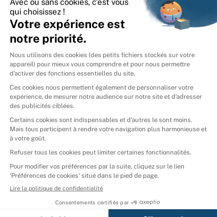
International
🇪🇸
Espagne
🇩🇪
Allemagne
🇮🇹
Italie
Donner vos livres
Ammareal © 2026