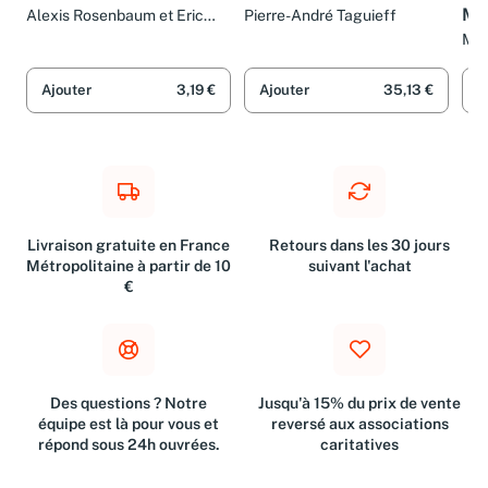
Mod
Alexis Rosenbaum et Eric
Pierre-André Taguieff
Keslassy
Mo
Mar
Ajouter
3,19 €
Ajouter
35,13 €
A
Livraison gratuite en France
Retours dans les 30 jours
Métropolitaine à partir de 10
suivant l'achat
€
Des questions ? Notre
Jusqu'à 15% du prix de vente
équipe est là pour vous et
reversé aux associations
répond sous 24h ouvrées.
caritatives