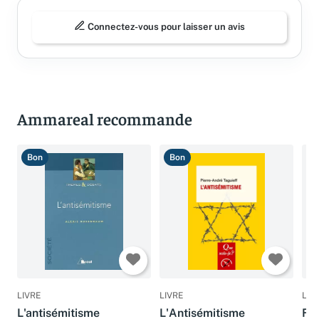
Connectez-vous pour laisser un avis
Ammareal recommande
Bon
Bon
T
LIVRE
LIVRE
LIV
L'antisémitisme
L'Antisémitisme
Fr