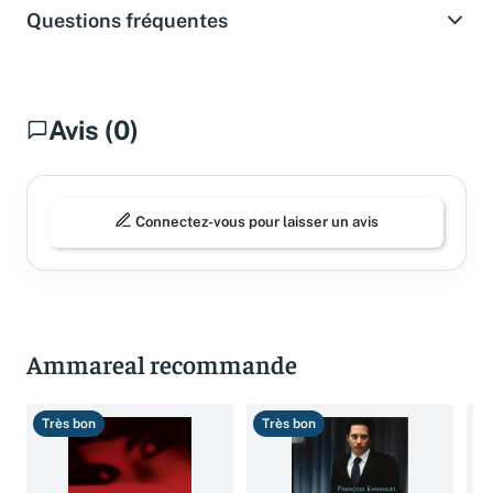
Questions fréquentes
Avis (0)
Connectez-vous pour laisser un avis
Ammareal recommande
Très bon
Très bon
B