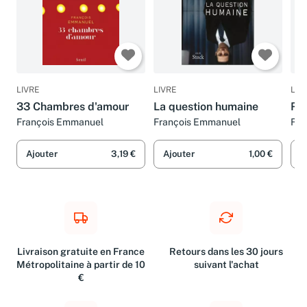
LIVRE
LIVRE
LIV
33 Chambres d'amour
La question humaine
Re
François Emmanuel
François Emmanuel
Fra
Ajouter
3,19 €
Ajouter
1,00 €
A
Livraison gratuite en France
Retours dans les 30 jours
Métropolitaine à partir de 10
suivant l'achat
€