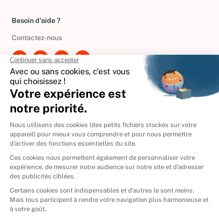
Gérer vos cookies
Besoin d'aide ?
Contactez-nous
International
🇪🇸
Espagne
🇩🇪
Allemagne
🇮🇹
Italie
Donner vos livres