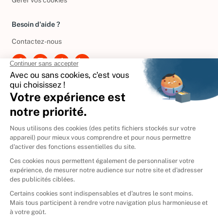
Gérer vos cookies
Besoin d'aide ?
Contactez-nous
International
🇪🇸
Espagne
🇩🇪
Allemagne
🇮🇹
Italie
Donner vos livres