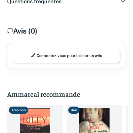
Questions fréquentes
Avis (0)
Connectez-vous pour laisser un avis
Ammareal recommande
Très bon
Bon
T