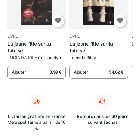
LIVRE
LIVRE
LIV
La jeune fille sur la
La jeune fille sur la
La
falaise
falaise
Luc
LUCINDA RILEY et Jocelyne
Lucinda Riley
Barsse
Ajouter
3,99 €
Ajouter
54,62 €
A
Livraison gratuite en France
Retours dans les 30 jours
Métropolitaine à partir de 10
suivant l'achat
€