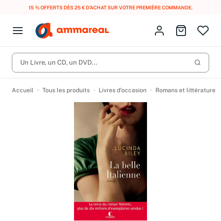
15 % OFFERTS DÈS 25 € D’ACHAT SUR VOTRE PREMIÈRE COMMANDE.
Fermer le menu
Identifiez-vous
Aller au p
Open menu
Livres d’occasion
Lancer 
Un Livre, un CD, un DVD...
CD d'occasion
Produits
Catégories
DVD d'occasion
Accueil
Tous les produits
Livres d’occasion
Romans et littérature
Vinyles d'occasion
Partitions
Culture à 1 €
Vous n'avez pas trouvé l'article que vous cherchiez ?
Activez les notifications dans votre compte pour être alerté dès
Meilleures ventes
qu'il est en stock.
Nos engagements
Créer une alerte