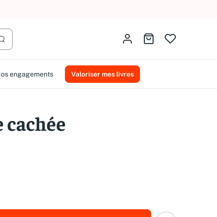
AMMAREAL.
Identifiez-vous
Aller au panier
Lancer la recherche
os engagements
Valoriser mes livres
e cachée