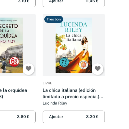
3,19 €
Ajouter
11,46 €
Très bon
LIVRE
e la orquídea
La chica italiana (edición
S)
limitada a precio especial)
(CAMPAÑAS)
Lucinda Riley
3,60 €
Ajouter
3,30 €