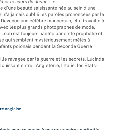
fier le cours du destin... »
d'une beauté saisissante née au sein d'une
, n'a jamais oublié les paroles prononcées par la
. Devenue une célèbre mannequin, elle travaille à
avec les plus grands photographes de mode.
 Leah est toujours hantée par cette prophétie et
ssé qui semblent mystérieusement mêlés à
enfants polonais pendant la Seconde Guerre
ille ravagée par la guerre et les secrets, Lucinda
uissant entre l'Angleterre, l'Italie, les États-
ure anglaise
hats sont reversés à nos partenaires caritatifs.