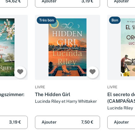
54,62 €
Ajouter
3,19 €
Ajouter
Très bon
Bon
LIVRE
LIVRE
ngszimmer:
The Hidden Girl
El secreto d
(CAMPAÑA
Lucinda Riley et Harry Whittaker
Lucinda Riley
3,19 €
Ajouter
7,50 €
Ajouter