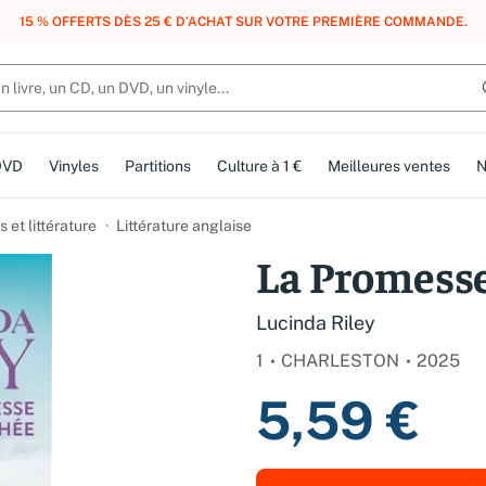
, DES POINTS, DES RÉCOMPENSES :
REJOIGNEZ GRATUITEMENT LE CLUB 
DVD
Vinyles
Partitions
Culture à 1 €
Meilleures ventes
N
et littérature
Littérature anglaise
La Promess
Lucinda Riley
1
CHARLESTON
2025
5,59 €