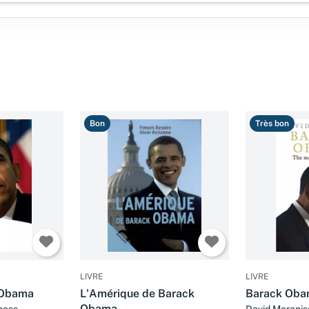
Bon
Très bon
LIVRE
LIVRE
 Obama
L'Amérique de Barack
Barack Obam
Obama
ness
David Maranis