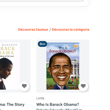
Découvrez l'auteur
/
Découvrez la catégorie
Bon
LIVRE
a: The Story
Who Is Barack Obama?
s
Roberta Edwards, Who HQ et