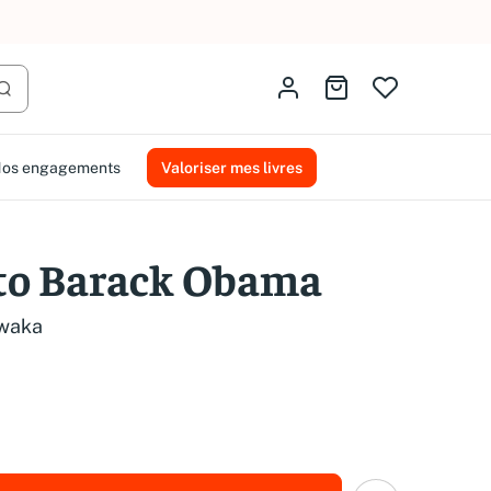
AMMAREAL.
Identifiez-vous
Aller au panier
Lancer la recherche
os engagements
Valoriser mes livres
to Barack Obama
mwaka