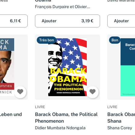
François Durpaire et Olivier
Richomme
6,11 €
Ajouter
3,19 €
Ajouter
Très bon
Bon
LIVRE
LIVRE
Leben und
Barack Obama, the Political
Barack Oba
Phenomenon
Shana
Didier Mumbata Ndongala
Shana Corey