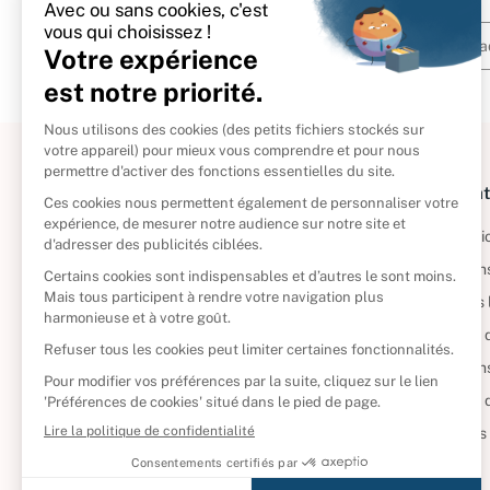
À propos
Informat
Politique de retour
Informatio
Reprendre vos livres
Condition
Qui sommes-nous ?
Mentions 
Foire aux questions
Politique 
Nos engagements
Condition
CD d'occasion
Politique
DVD d'occasion
Gérer vos
Livres d’occasion