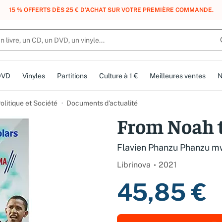
, DES POINTS, DES RÉCOMPENSES :
REJOIGNEZ GRATUITEMENT LE CLUB 
DVD
Vinyles
Partitions
Culture à 1 €
Meilleures ventes
N
olitique et Société
Documents d'actualité
From Noah 
Flavien Phanzu Phanzu 
Librinova
2021
45,85 €