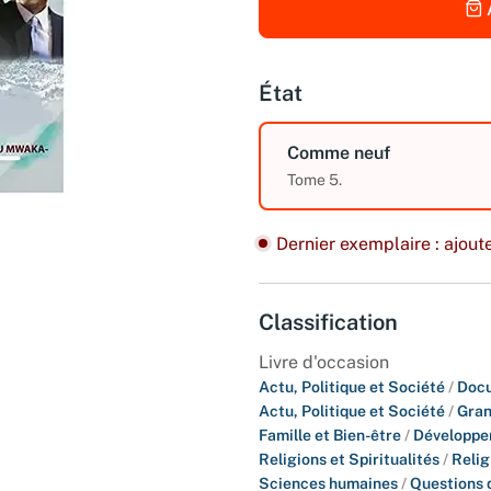
État
Comme neuf
Tome 5.
Dernier exemplaire : ajoute
Classification
Livre d'occasion
Actu, Politique et Société
/
Docu
Actu, Politique et Société
/
Gran
Famille et Bien-être
/
Développe
Religions et Spiritualités
/
Relig
Sciences humaines
/
Questions 