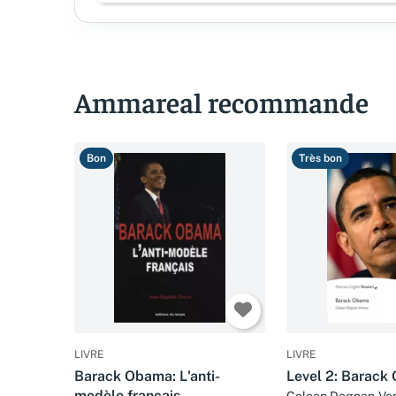
Ammareal recommande
Bon
Très bon
LIVRE
LIVRE
Barack Obama: L'anti-
Level 2: Barack
modèle français
Coleen Degnan-Ve