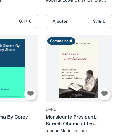
John O'Brien
6,17 €
Ajouter
3,19 €
Comme neuf
LIVRE
ma By Corey
Monsieur le Président,:
Barack Obama et les
citoyens américains en
Jeanne Marie Laskas
toutes lettres