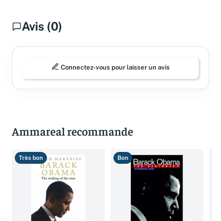
Avis (0)
Connectez-vous pour laisser un avis
Ammareal recommande
Très bon
Bon
T