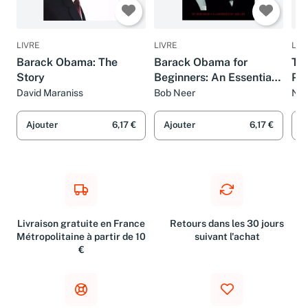
LIVRE
LIVRE
LIV
Barack Obama: The
Barack Obama for
Th
Story
Beginners: An Essential
Ph
Guide
David Maraniss
Bob Neer
Nic
Ajouter
6,17 €
Ajouter
6,17 €
A
Livraison gratuite en France
Retours dans les 30 jours
Métropolitaine à partir de 10
suivant l'achat
€