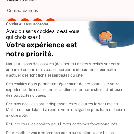
Besoin d'aide ?
Contactez-nous
International
🇪🇸
Espagne
🇩🇪
Allemagne
🇮🇹
Italie
Donner vos livres