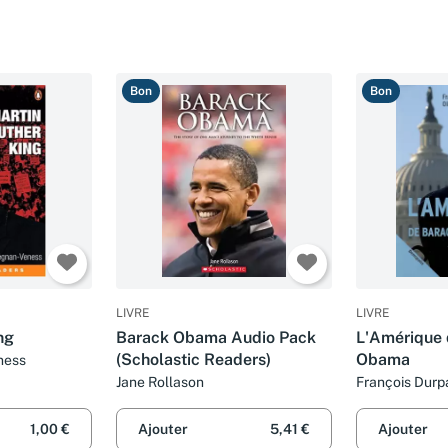
Bon
Bon
LIVRE
LIVRE
ng
Barack Obama Audio Pack
L'Amérique 
(Scholastic Readers)
Obama
ness
Jane Rollason
François Durpa
Richomme
1,00 €
Ajouter
5,41 €
Ajouter