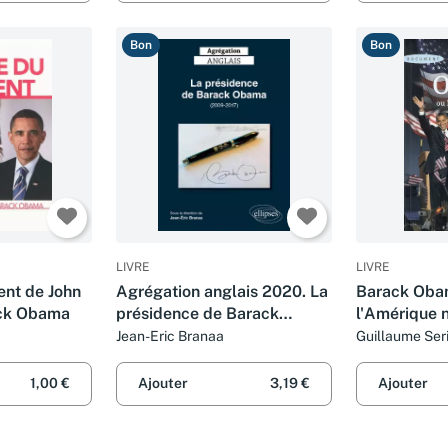
Bon
Bon
LIVRE
LIVRE
ent de John
Agrégation anglais 2020. La
Barack Oba
ck Obama
présidence de Barack
l'Amérique 
Obama (2009-2017)
Jean-Eric Branaa
Guillaume Ser
1,00 €
Ajouter
3,19 €
Ajouter