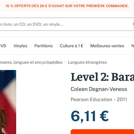
, DES POINTS, DES RÉCOMPENSES :
REJOIGNEZ GRATUITEMENT LE CLUB 
DVD
Vinyles
Partitions
Culture à 1 €
Meilleures ventes
N
nnaires, langues et encyclopédies
Langues étrangères
Level 2: Ba
Coleen Degnan-Veness
Pearson Education
2011
6,11 €