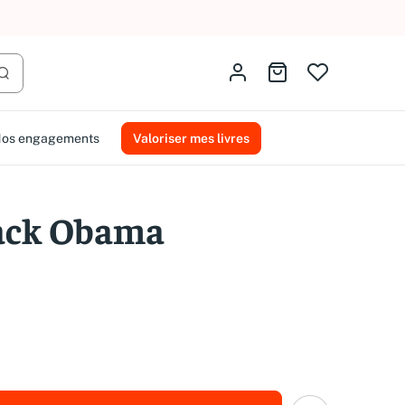
AMMAREAL.
Identifiez-vous
Aller au panier
Lancer la recherche
os engagements
Valoriser mes livres
rack Obama