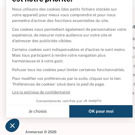
À propos
Informat
Politique de retour
Informatio
Reprendre vos livres
Condition
Qui sommes-nous ?
Mentions 
Foire aux questions
Politique 
Nos engagements
Condition
CD d'occasion
Politique
DVD d'occasion
Gérer vos
Livres d’occasion
Ammareal © 2026