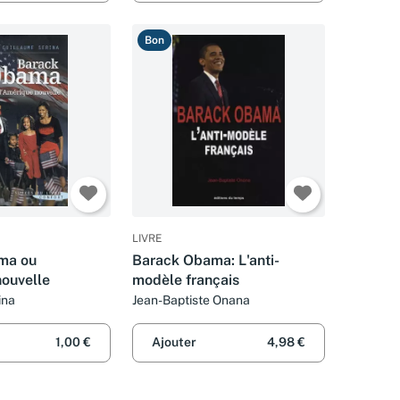
Bon
LIVRE
ma ou
Barack Obama: L'anti-
nouvelle
modèle français
ina
Jean-Baptiste Onana
1,00 €
Ajouter
4,98 €