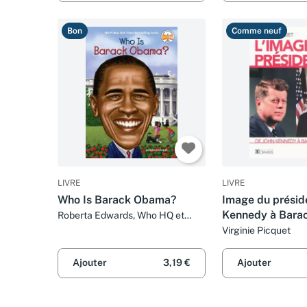
Bon
Comme neuf
LIVRE
LIVRE
Who Is Barack Obama?
Image du présid
Kennedy à Bara
Roberta Edwards, Who HQ et
John O'Brien
Virginie Picquet
Ajouter
3,19 €
Ajouter