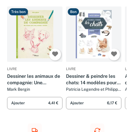
Très bon
Bon
B
LIVRE
LIVRE
LIV
Dessiner les animaux de
Dessiner & peindre les
Ap
compagnie: Une
chats: 14 modèles pour
de
méthode simple pour
apprendre à dessiner
Plu
Mark Bergin
Patricia Legendre et Philippe
Aya
Legendre
apprendre à dessiner
étape par étape
Ajouter
4,41 €
Ajouter
6,17 €
A