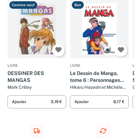
Comme neuf
Bon
B
LIVRE
LIVRE
LIV
DESSINER DES
Le Dessin de Manga,
De
MANGAS
tome 6 : Personnages
Sh
masculins, attitudes et
Mark Crilley
Hikaru Hayashi et Michèle
Car
Delagneau
expressions
Ajouter
3,19 €
Ajouter
6,17 €
A