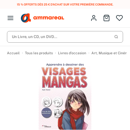
15 % OFFERTS DÈS 25 € D’ACHAT SUR VOTRE PREMIÈRE COMMANDE.
Fermer le menu
Identifiez-vous
Aller au p
Open menu
Livres d’occasion
Lancer 
Un Livre, un CD, un DVD...
CD d'occasion
Produits
Catégories
DVD d'occasion
Accueil
Tous les produits
Livres d’occasion
Art, Musique et Cinéma
Vinyles d'occasion
Partitions
Culture à 1 €
Vous n'avez pas trouvé l'article que vous cherchiez ?
Activez les notifications dans votre compte pour être alerté dès
Meilleures ventes
qu'il est en stock.
Nos engagements
Créer une alerte