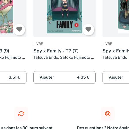
LIVRE
LIVRE
9 (9)
Spy x Family - T7 (7)
Spy x Famil
ko Fujimoto et
Tatsuya Endo, Satoko Fujimoto et
Tatsuya Endo
Nathalie Bougon
3,51 €
Ajouter
4,35 €
Ajouter
rs dans les 30 jours suivant
Des questions ? Notre équip