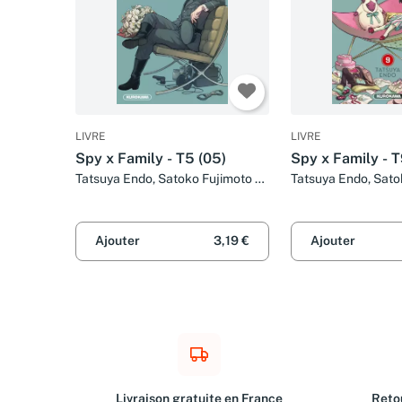
LIVRE
LIVRE
Spy x Family - T5 (05)
Spy x Family - T
Tatsuya Endo, Satoko Fujimoto et
Tatsuya Endo, Sato
Nathalie Bougon-bastide
Nathalie Bougon
Ajouter
3,19 €
Ajouter
Livraison gratuite en France
Retou