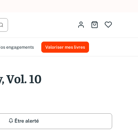
AMMAREAL.
Identifiez-vous
Aller au panier
Lancer la recherche
os engagements
Valoriser mes livres
, Vol. 10
Être alerté