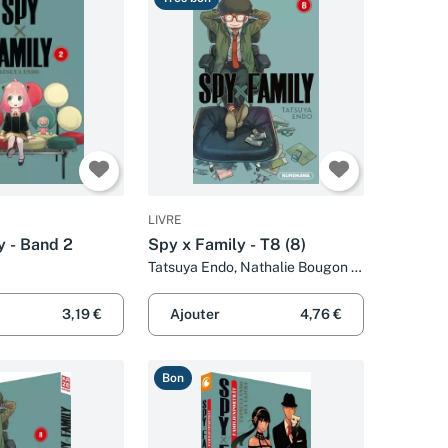
LIVRE
y - Band 2
Spy x Family - T8 (8)
Tatsuya Endo, Nathalie Bougon et
Satoko Fujimoto
3,19 €
Ajouter
4,76 €
Bon