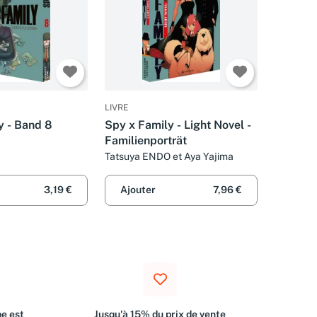
LIVRE
y - Band 8
Spy x Family - Light Novel -
Familienporträt
Tatsuya ENDO et Aya Yajima
3,19 €
Ajouter
7,96 €
e est
Jusqu'à 15% du prix de vente