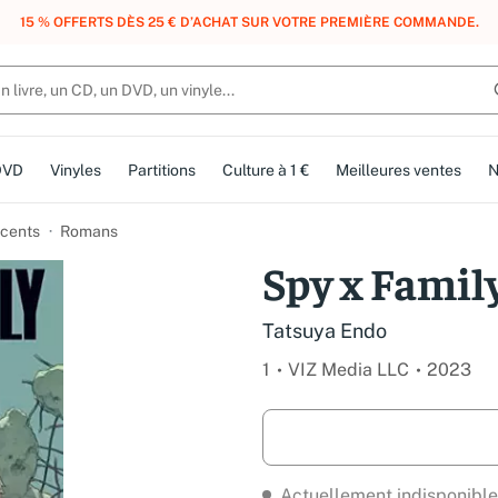
, DES POINTS, DES RÉCOMPENSES :
REJOIGNEZ GRATUITEMENT LE CLUB 
DVD
Vinyles
Partitions
Culture à 1 €
Meilleures ventes
N
cents
Romans
Spy x Family
Tatsuya Endo
1
VIZ Media LLC
2023
Actuellement indisponible