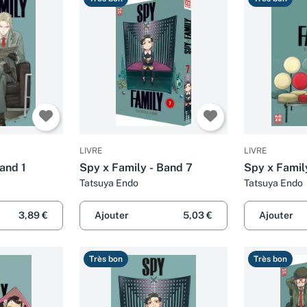
LIVRE
LIVRE
and 1
Spy x Family - Band 7
Spy x Famil
Tatsuya Endo
Tatsuya Endo
3,89 €
Ajouter
5,03 €
Ajouter
Très bon
Très bon