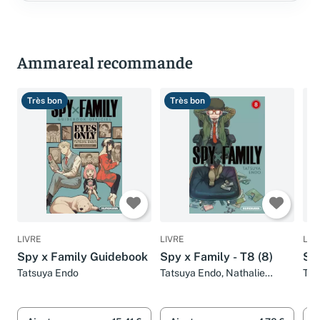
Ammareal recommande
Très bon
Très bon
T
LIVRE
LIVRE
LIV
Spy x Family Guidebook
Spy x Family - T8 (8)
Spy
Tatsuya Endo
Tatsuya Endo, Nathalie
Tat
Bougon et Satoko Fujimoto
Fuj
bas