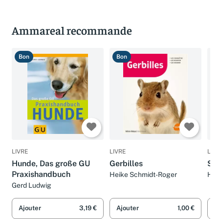
Ammareal recommande
Bon
Bon
B
LIVRE
LIVRE
LIV
Hunde, Das große GU
Gerbilles
Sou
Praxishandbuch
Heike Schmidt-Roger
Hei
Gerd Ludwig
Ajouter
3,19 €
Ajouter
1,00 €
A