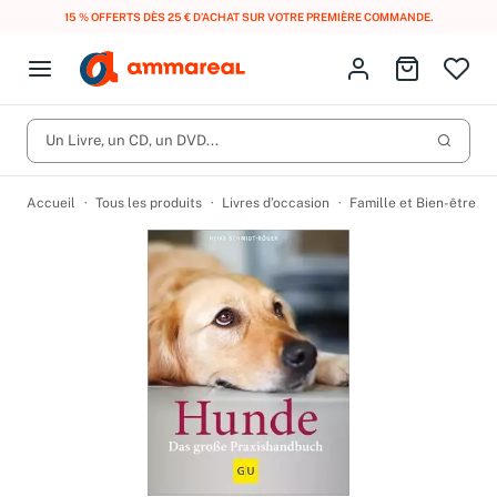
15 % OFFERTS DÈS 25 € D’ACHAT SUR VOTRE PREMIÈRE COMMANDE.
Fermer le menu
Identifiez-vous
Aller au p
Open menu
Livres d’occasion
Lancer 
Un Livre, un CD, un DVD...
CD d'occasion
Produits
Catégories
DVD d'occasion
Accueil
Tous les produits
Livres d’occasion
Famille et Bien-être
Vinyles d'occasion
Partitions
Culture à 1 €
Vous n'avez pas trouvé l'article que vous cherchiez ?
Activez les notifications dans votre compte pour être alerté dès
Meilleures ventes
qu'il est en stock.
Nos engagements
Créer une alerte