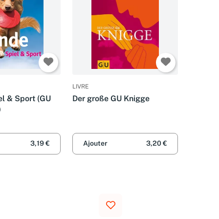
LIVRE
el & Sport (GU
Der große GU Knigge
)
3,19 €
Ajouter
3,20 €