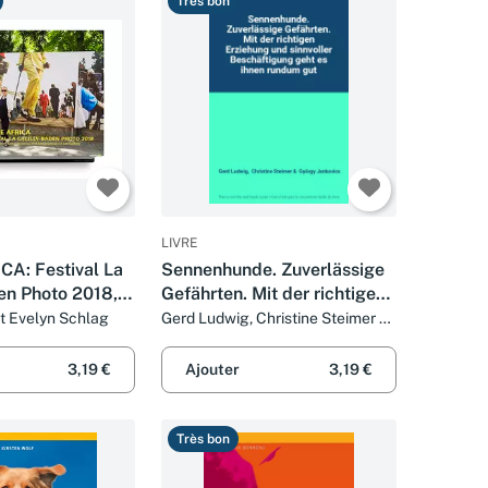
Très bon
LIVRE
CA: Festival La
Sennenhunde. Zuverlässige
en Photo 2018,
Gefährten. Mit der richtigen
 der Artists in
Erziehung und sinnvoller
t Evelyn Schlag
Gerd Ludwig, Christine Steimer et
György Jankovics
velyn Schlag
Beschäftigung geht es ihnen
udwig
rundum gut
3,19 €
Ajouter
3,19 €
Très bon