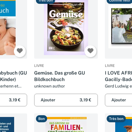
Très bon
Comme neuf
LIVRE
LIVRE
abybuch (GU
Gemüse. Das große GU
I LOVE AFRI
Kinder)
Bildkochbuch
Gacilly-Bad
die Arbeiten
terhenn et
unknown author
Gerd Ludwig e
Residence E
und Gerd L
3,19 €
Ajouter
3,19 €
Ajouter
Bon
Très bon