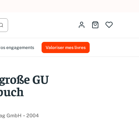
AMMAREAL.
Identifiez-vous
Aller au panier
Lancer la recherche
os engagements
Valoriser mes livres
 große GU
buch
lag GmbH
2004