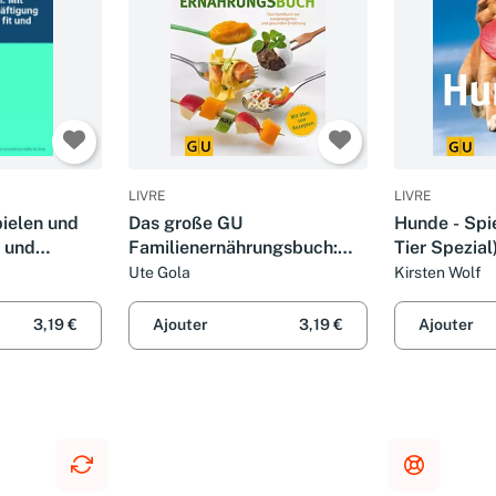
LIVRE
LIVRE
ielen und
Das große GU
Hunde - Spi
- und
Familienernährungsbuch:
Tier Spezial
rinnen und
Das Handbuch zur
Ute Gola
Kirsten Wolf
nnvoller
ausgewogenen und
eibt Ihr
gesunden Ernährung (GU
3,19 €
Ajouter
3,19 €
Ajouter
Große Ratgeber Kinder)