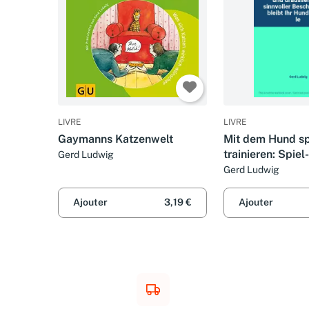
LIVRE
LIVRE
Gaymanns Katzenwelt
Mit dem Hund sp
trainieren: Spiel
Gerd Ludwig
Sportideen für d
Gerd Ludwig
draussen. Mit si
Beschäftigung bl
Ajouter
3,19 €
Ajouter
Hund fit und le