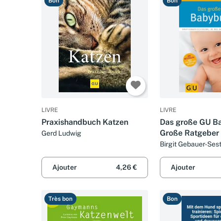
Bon
Bon
LIVRE
LIVRE
Praxishandbuch Katzen
Das große GU B
Große Ratgeber 
Gerd Ludwig
Birgit Gebauer-Ses
Manfred Praun
Ajouter
4,26 €
Ajouter
Très bon
Bon