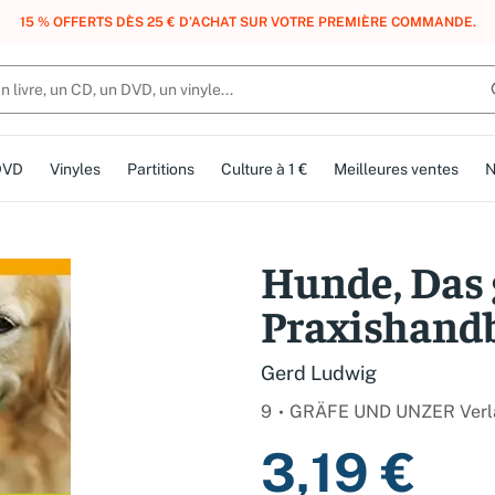
, DES POINTS, DES RÉCOMPENSES :
REJOIGNEZ GRATUITEMENT LE CLUB 
DVD
Vinyles
Partitions
Culture à 1 €
Meilleures ventes
N
Hunde, Das
Praxishand
Gerd Ludwig
9
GRÄFE UND UNZER Ver
3,19 €