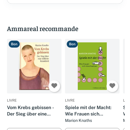
Ammareal recommande
Bon
Bon
T
LIVRE
LIVRE
LIV
Vom Krebs gebissen -
Spiele mit der Macht:
Spi
Der Sieg über eine
Wie Frauen sich
Wie
tödliche Krankheit
durchsetzen
du
Marion Knaths
Mar