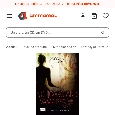
15 % OFFERTS DÈS 25 € D’ACHAT SUR VOTRE PREMIÈRE COMMANDE.
Fermer le menu
Identifiez-vous
Aller au p
Open menu
Livres d’occasion
Lancer 
Un Livre, un CD, un DVD...
CD d'occasion
Produits
Catégories
DVD d'occasion
Accueil
Tous les produits
Livres d’occasion
Fantasy et Terreur
F
Vinyles d'occasion
Partitions
Culture à 1 €
Vous n'avez pas trouvé l'article que vous cherchiez ?
Activez les notifications dans votre compte pour être alerté dès
Meilleures ventes
qu'il est en stock.
Nos engagements
Créer une alerte