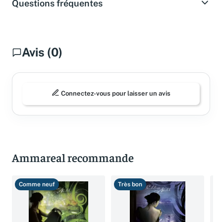
Questions fréquentes
Avis (0)
Connectez-vous pour laisser un avis
Ammareal recommande
Comme neuf
Très bon
T