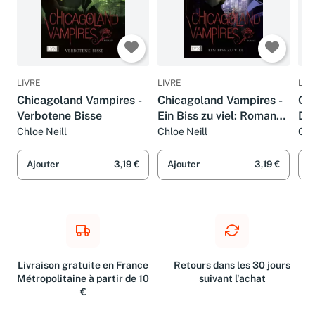
LIVRE
LIVRE
LIV
Chicagoland Vampires -
Chicagoland Vampires -
Ch
Verbotene Bisse
Ein Biss zu viel: Roman
Dre
(Chicagoland-Vampires-
Chloe Neill
Chloe Neill
Chl
Reihe, Band 5)
Ajouter
3,19 €
Ajouter
3,19 €
A
Livraison gratuite en France
Retours dans les 30 jours
Métropolitaine à partir de 10
suivant l'achat
€