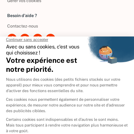
Gérer vos cookies
Besoin d'aide ?
Contactez-nous
International
🇪🇸
Espagne
🇩🇪
Allemagne
🇮🇹
Italie
Donner vos livres