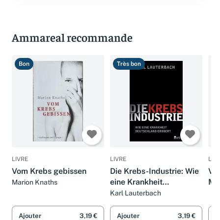
Ammareal recommande
Bon
Très bon
T
LIVRE
LIVRE
LIV
Vom Krebs gebissen
Die Krebs-Industrie: Wie
Vo
eine Krankheit
Mas
Marion Knaths
Deutschland erobert
Bil
Karl Lauterbach
Ajouter
3,19 €
Ajouter
3,19 €
A