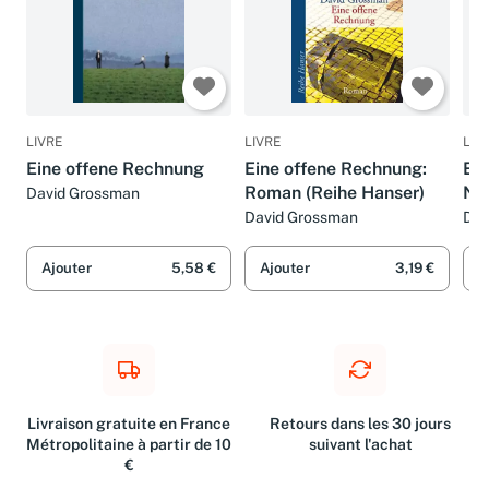
LIVRE
LIVRE
LIV
Eine offene Rechnung
Eine offene Rechnung:
Ein
Roman (Reihe Hanser)
Na
David Grossman
David Grossman
Dav
Ajouter
5,58 €
Ajouter
3,19 €
A
Livraison gratuite en France
Retours dans les 30 jours
Métropolitaine à partir de 10
suivant l'achat
€