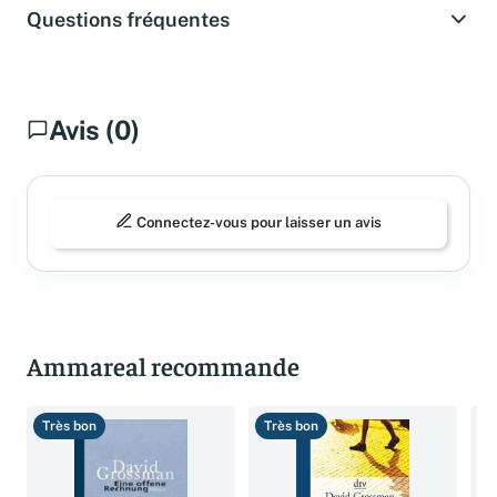
Questions fréquentes
Avis (0)
Connectez-vous pour laisser un avis
Ammareal recommande
Très bon
Très bon
T