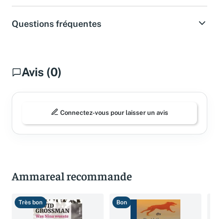
Questions fréquentes
Avis (0)
Connectez-vous pour laisser un avis
Ammareal recommande
Très bon
Bon
T