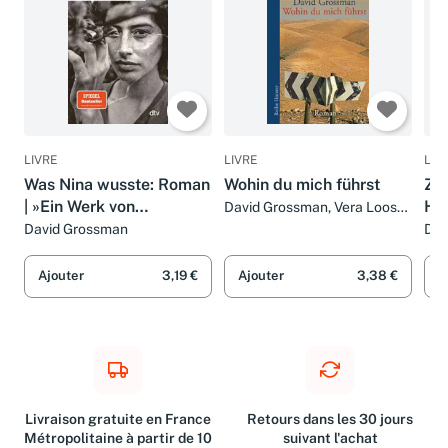
LIVRE
LIVRE
LIV
Was Nina wusste: Roman
Wohin du mich führst
Zic
| »Ein Werk von
Ha
David Grossman, Vera Loos
et Naomi Nir-Bleimling
umwerfender
David Grossman
Dav
Schönheit.« Claudia
Voigt, Der Spiegel
Ajouter
3,19 €
Ajouter
3,38 €
A
Livraison gratuite en France
Retours dans les 30 jours