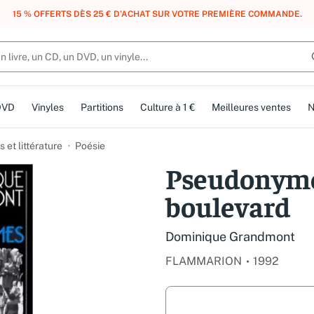
, DES POINTS, DES RÉCOMPENSES :
REJOIGNEZ GRATUITEMENT LE CLUB 
DVD
Vinyles
Partitions
Culture à 1 €
Meilleures ventes
N
et littérature
Poésie
Pseudonymes.
boulevard
Dominique Grandmont
FLAMMARION
1992