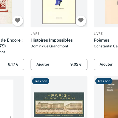
LIVRE
LIVRE
 de Encore :
Histoires Impossibles
Poèmes
79)
Dominique Grandmont
Constantin Ca
Grandmont et
ont
Grandmont
6,17 €
Ajouter
9,02 €
Ajouter
Très bon
Très bon