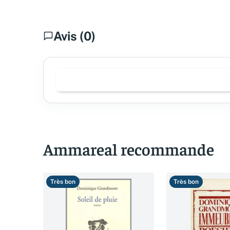
Avis (0)
Ammareal recommande
Très bon
Très bon