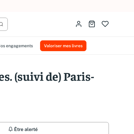
AMMAREAL.
Identifiez-vous
Aller au panier
Lancer la recherche
os engagements
Valoriser mes livres
 (suivi de) Paris-
Être alerté