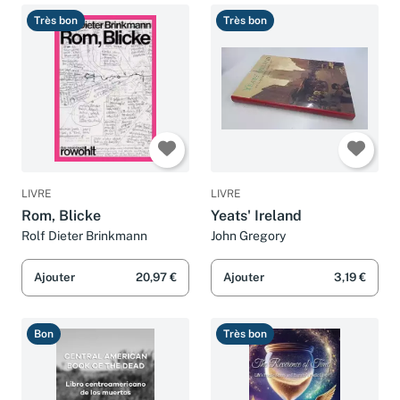
Très bon
Très bon
LIVRE
LIVRE
Rom, Blicke
Yeats' Ireland
Rolf Dieter Brinkmann
John Gregory
Ajouter
20,97 €
Ajouter
3,19 €
Bon
Très bon