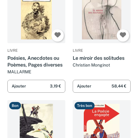
LIVRE
LIVRE
Poésies, Anecdotes ou
Le miroir des solitudes
Poèmes, Pages diverses
Christian Monginot
MALLARME
Ajouter
3,19 €
Ajouter
58,44 €
Bon
Très bon