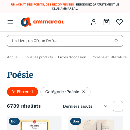
UN ACHAT, DES POINTS, DES RÉCOMPENSES :
REJOIGNEZ GRATUITEMENT LE
CLUB AMMAREAL.
Fermer le menu
Identifiez-vous
Aller au p
Open menu
Livres d’occasion
Lancer 
CD d'occasion
Un Livre, un CD, un DVD...
Produits
Catégories
DVD d'occasion
Accueil
Tous les produits
Livres d’occasion
Romans et littérature
Vinyles d'occasion
Poésie
Partitions
Culture à 1 €
Vous n'avez pas trouvé l'article que vous cherchiez ?
Filtrer
· 1
Catégorie
·
Poésie
Activez les notifications dans votre compte pour être alerté dès
Meilleures ventes
qu'il est en stock.
6739 résultats
Nos engagements
Créer une alerte
Bon
Bon