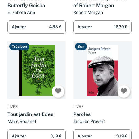
Butterfly Geisha
of Robert Morgan
Elizabeth Ann
Robert Morgan
Ajouter
4,88 €
Ajouter
16,79 €
Très bon
Bon
LIVRE
LIVRE
Tout jardin est Eden
Paroles
Marie Rouanet
Jacques Prévert
Ajouter
3,19 €
Ajouter
3,19 €