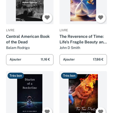
LIVRE
LIVRE
Central American Book
The Reverence of Time:
of the Dead
Life's Fragile Beauty and
Eternity's Poetic Love
Balam Rodrigo
John D Smith
Ajouter
11,16 €
Ajouter
17,86 €
Très bon
Très bon