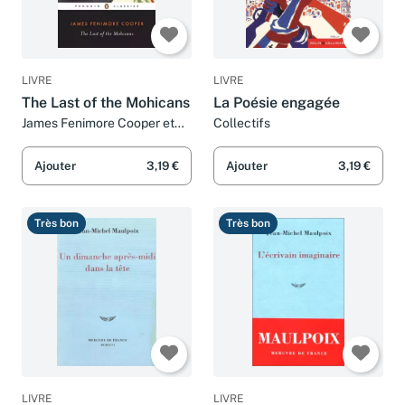
LIVRE
LIVRE
The Last of the Mohicans
La Poésie engagée
James Fenimore Cooper et
Collectifs
Richard Slotkin
Ajouter
3,19 €
Ajouter
3,19 €
Très bon
Très bon
LIVRE
LIVRE