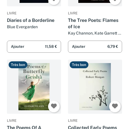
LIVRE
LIVRE
Diaries of a Borderline
The Tree Poets: Flames
of Ice
Blue Evergarden
Kay Channon, Kate Garrett et
Elizabeth Gibson
Ajouter
11,58 €
Ajouter
6,79 €
Très bon
Très bon
LIVRE
LIVRE
The Poems Of A
Collected Early Poems