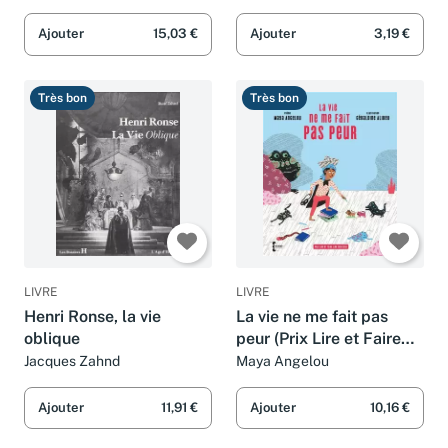
Ajouter
15,03 €
Ajouter
3,19 €
Très bon
Très bon
LIVRE
LIVRE
Henri Ronse, la vie
La vie ne me fait pas
oblique
peur (Prix Lire et Faire
Lire 2018-2019): édition
Jacques Zahnd
Maya Angelou
bilingue
Ajouter
11,91 €
Ajouter
10,16 €