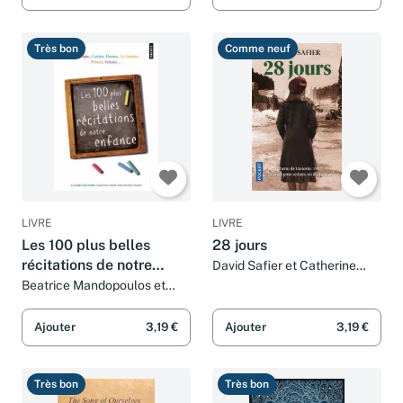
Très bon
Comme neuf
LIVRE
LIVRE
Les 100 plus belles
28 jours
récitations de notre
David Safier et Catherine
Barret
enfance
Beatrice Mandopoulos et
Albine Novarino-pothier
Ajouter
3,19 €
Ajouter
3,19 €
Très bon
Très bon