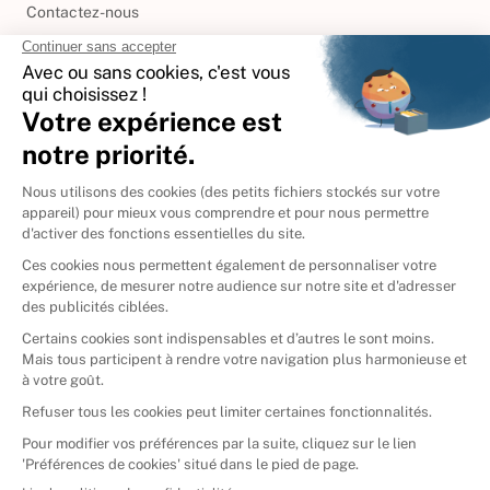
Contactez-nous
International
🇪🇸
Espagne
🇩🇪
Allemagne
🇮🇹
Italie
Donner vos livres