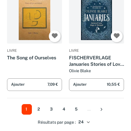
LIVRE
LIVRE
The Song of Ourselves
FISCHERVERLAGE
Januaries Stories of Love,
Magic Betrayal.
Olivie Blake
Ajouter
7,09 €
Ajouter
10,55 €
1
2
3
4
5
...
Suivant
Résultats par page :