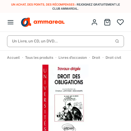
UN ACHAT, DES POINTS, DES RÉCOMPENSES :
REJOIGNEZ GRATUITEMENT LE
CLUB AMMAREAL.
Fermer le menu
Identifiez-vous
Aller au p
Open menu
Livres d’occasion
Lancer 
CD d'occasion
Un Livre, un CD, un DVD...
Produits
Catégories
DVD d'occasion
Accueil
Tous les produits
Livres d’occasion
Droit
Droit civil
Vinyles d'occasion
Partitions
Culture à 1 €
Vous n'avez pas trouvé l'article que vous cherchiez ?
Activez les notifications dans votre compte pour être alerté dès
Meilleures ventes
qu'il est en stock.
Nos engagements
Créer une alerte