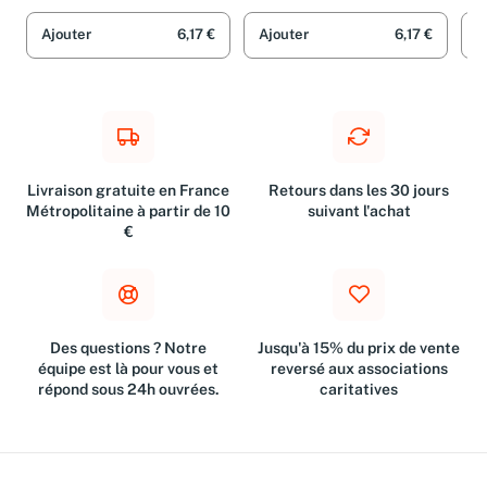
Puig et Jean-Baptiste Seube
Puig et Clémence Mouly
et 
Ajouter
6,17 €
Ajouter
6,17 €
A
Livraison gratuite en France
Retours dans les 30 jours
Métropolitaine à partir de 10
suivant l'achat
€
Des questions ? Notre
Jusqu'à 15% du prix de vente
équipe est là pour vous et
reversé aux associations
répond sous 24h ouvrées.
caritatives