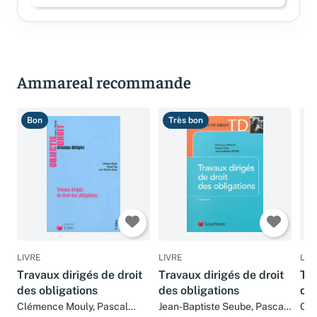
Ammareal recommande
Bon
Très bon
B
LIVRE
LIVRE
LIV
Travaux dirigés de droit
Travaux dirigés de droit
Tra
des obligations
des obligations
des
Clémence Mouly, Pascal
Jean-Baptiste Seube, Pascal
Chr