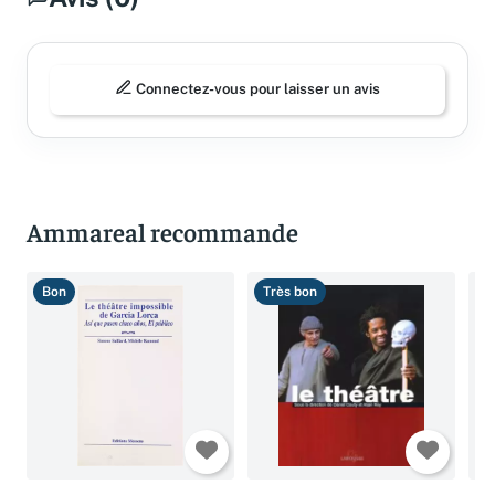
Connectez-vous pour laisser un avis
Ammareal recommande
Bon
Très bon
B