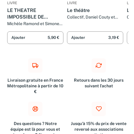
LIVRE
LIVRE
LIV
LE THEATRE
Le théâtre
Le 
IMPOSSIBLE DE
Collectif, Daniel Couty et
Col
Alain Rey
Ala
GARCIA LORCA : Asi
Michèle Ramond et Simone
Saillard
que pasen cinco anos, El
publico
Ajouter
5,90 €
Ajouter
3,19 €
A
Livraison gratuite en France
Retours dans les 30 jours
Métropolitaine à partir de 10
suivant l'achat
€
Des questions ? Notre
Jusqu'à 15% du prix de vente
équipe est là pour vous et
reversé aux associations