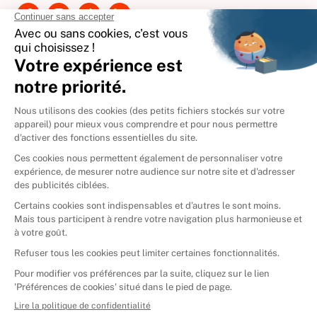
International
🇪🇸
Espagne
🇩🇪
Allemagne
🇮🇹
Italie
Donner vos livres
Ammareal © 2026