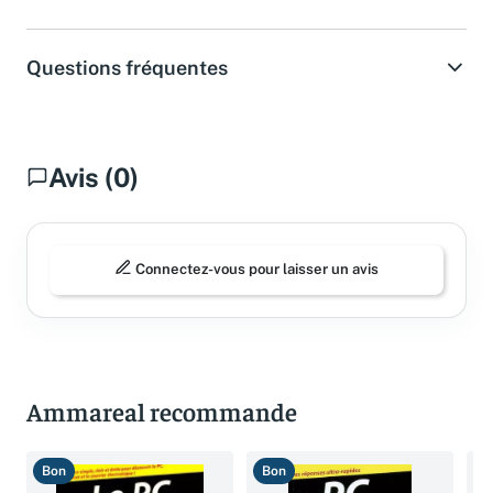
Questions fréquentes
Avis (0)
Connectez-vous pour laisser un avis
Ammareal recommande
Bon
Bon
B