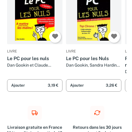
LIVRE
LIVRE
LIV
Le PC pour les nuls
Le PC pour les Nuls
PC 
nul
Dan Gookin et Claude
Dan Gookin, Sandra Hardin
Dibenedetto
Clemons et Philip Escartin
Dan
Ajouter
3,19 €
Ajouter
3,26 €
A
Livraison gratuite en France
Retours dans les 30 jours