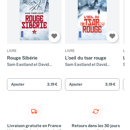
LIVRE
LIVRE
LIV
Rouge Sibérie
L'oeil du tsar rouge
L'o
Sam Eastland et David
Sam Eastland et David
Sam
Fauquemberg
Fauquemberg
Ajouter
3,19 €
Ajouter
3,19 €
A
Livraison gratuite en France
Retours dans les 30 jours