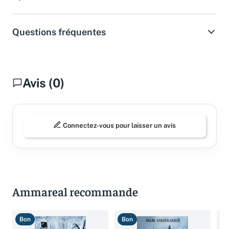
Spécifications
Questions fréquentes
Avis (0)
Connectez-vous pour laisser un avis
Ammareal recommande
Bon
Bon
B