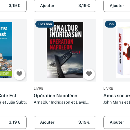
3,19 €
Ajouter
3,19 €
Ajouter
Très bon
Bon
LIVRE
LIVRE
ote Est
Opération Napoléon
Ames soeur
et Julie Subtil
Arnaldur Indridason et David
John Marrs et 
Fauquemberg
Fauquemberg
3,19 €
Ajouter
3,19 €
Ajouter