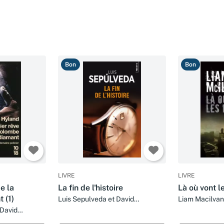
Bon
Bon
LIVRE
LIVRE
e la
La fin de l'histoire
Là où vont l
 (1)
Luis Sepulveda et David
Liam Macilvan
Fauquemberg
Fauquemberg
David