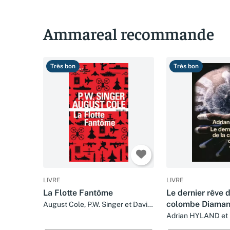
Ammareal recommande
Très bon
Très bon
LIVRE
LIVRE
La Flotte Fantôme
Le dernier rêve d
colombe Diamant
August Cole, P.W. Singer et David
Fauquemberg
Adrian HYLAND et 
FAUQUEMBERG