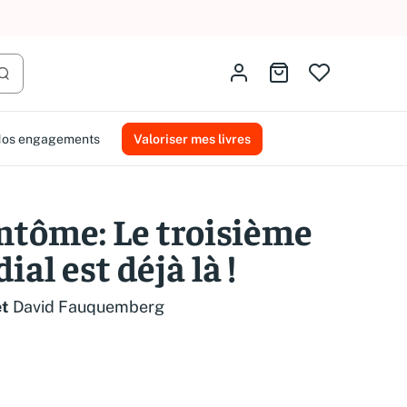
AMMAREAL.
Identifiez-vous
Aller au panier
Lancer la recherche
os engagements
Valoriser mes livres
antôme: Le troisième
al est déjà là !
et
David Fauquemberg