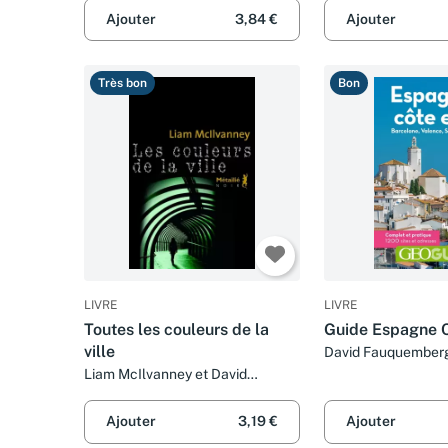
Ajouter
3,84 €
Ajouter
Très bon
Bon
LIVRE
LIVRE
Toutes les couleurs de la
Guide Espagne C
ville
David Fauquemberg 
Liam McIlvanney et David
Fauquemberg
Ajouter
3,19 €
Ajouter