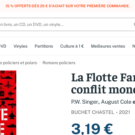
, DES POINTS, DES RÉCOMPENSES :
REJOIGNEZ GRATUITEMENT LE CLUB 
DVD
Vinyles
Partitions
Culture à 1 €
Meilleures ventes
N
 policiers et polars
Romans policiers
La Flotte F
conflit mondi
P.W. Singer
,
August Cole
BUCHET CHASTEL
2021
3,19 €