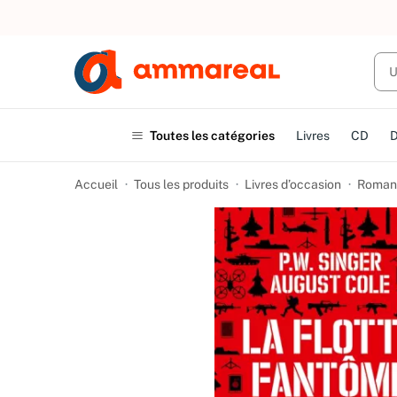
UN ACHAT
Toutes les catégories
Livres
CD
Accueil
Tous les produits
Livres d’occasion
Romans