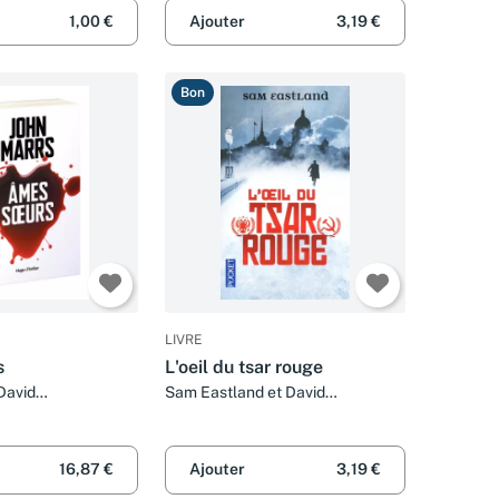
1,00 €
Ajouter
3,19 €
Bon
LIVRE
s
L'oeil du tsar rouge
David
Sam Eastland et David
Fauquemberg
16,87 €
Ajouter
3,19 €