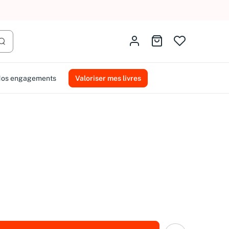
AMMAREAL.
Identifiez-vous
Aller au panier
Lancer la recherche
os engagements
Valoriser mes livres