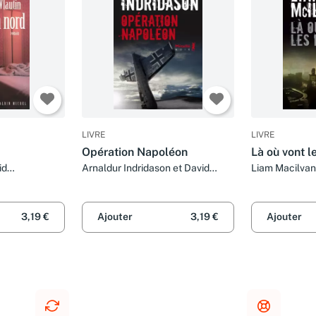
LIVRE
LIVRE
Opération Napoléon
Là où vont l
id
Arnaldur Indridason et David
Liam Macilvan
Fauquemberg
Fauquemberg
3,19 €
Ajouter
3,19 €
Ajouter