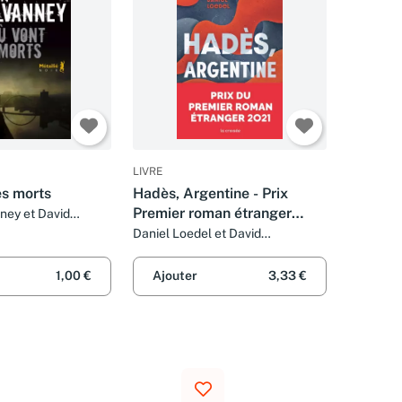
LIVRE
es morts
Hadès, Argentine - Prix
Premier roman étranger
ney et David
2021
Daniel Loedel et David
Fauquemberg
1,00 €
Ajouter
3,33 €