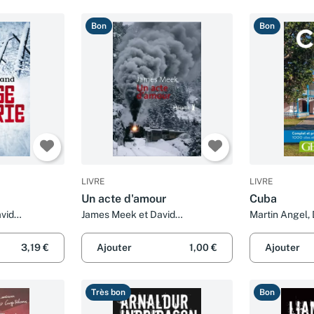
Bon
Bon
LIVRE
LIVRE
Un acte d'amour
Cuba
vid
James Meek et David
Martin Angel,
Fauquemberg
Fauquemberg e
3,19 €
Ajouter
1,00 €
Ajouter
Très bon
Bon