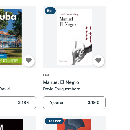
Bon
LIVRE
Manuel El Negro
 David
David Fauquemberg
t Gilles Guérard
3,19 €
Ajouter
3,19 €
Très bon