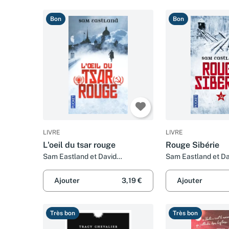
Bon
Bon
LIVRE
LIVRE
L'oeil du tsar rouge
Rouge Sibérie
Sam Eastland et David
Sam Eastland et Da
Fauquemberg
Fauquemberg
Ajouter
3,19 €
Ajouter
Très bon
Très bon