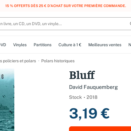
, DES POINTS, DES RÉCOMPENSES :
REJOIGNEZ GRATUITEMENT LE CLUB 
DVD
Vinyles
Partitions
Culture à 1 €
Meilleures ventes
N
 policiers et polars
Polars historiques
Bluff
David Fauquemberg
Stock
2018
3,19 €