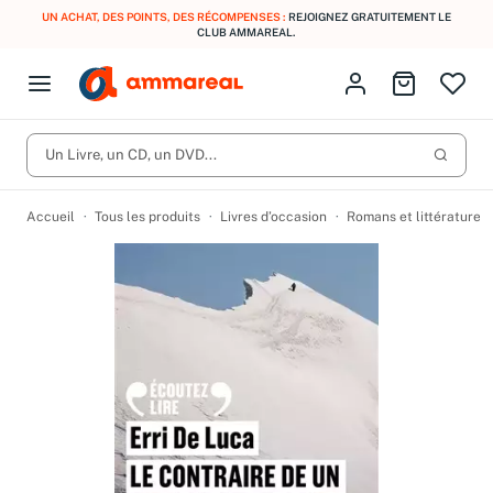
UN ACHAT, DES POINTS, DES RÉCOMPENSES :
REJOIGNEZ GRATUITEMENT LE
CLUB AMMAREAL.
Fermer le menu
Identifiez-vous
Aller au p
Open menu
Livres d’occasion
Lancer 
CD d'occasion
Un Livre, un CD, un DVD...
Produits
Catégories
DVD d'occasion
Accueil
Tous les produits
Livres d’occasion
Romans et littérature
Vinyles d'occasion
Partitions
Culture à 1 €
Vous n'avez pas trouvé l'article que vous cherchiez ?
Activez les notifications dans votre compte pour être alerté dès
Meilleures ventes
qu'il est en stock.
Nos engagements
Créer une alerte