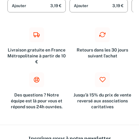
Ajouter
3,19 €
Ajouter
3,19 €
A
Livraison gratuite en France
Retours dans les 30 jours
Métropolitaine à partir de 10
suivant l'achat
€
Des questions ? Notre
Jusqu'à 15% du prix de vente
équipe est là pour vous et
reversé aux associations
répond sous 24h ouvrées.
caritatives
Inscrivez-vous à notre newsletter