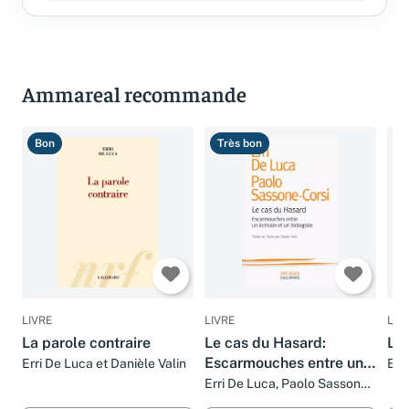
Ammareal recommande
Bon
Très bon
T
LIVRE
LIVRE
LIV
La parole contraire
Le cas du Hasard:
Le 
Escarmouches entre un
Erri De Luca et Danièle Valin
Err
écrivain et un biologiste
Erri De Luca, Paolo Sassone-
Corsi et Danièle Valin