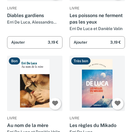
LIVRE
LIVRE
Diables gardiens
Les poissons ne ferment
pas les yeux
Erri De Luca, Alessandro
Mendini, Alessandro Mendini
Erri De Luca et Danièle Valin
et Danièle Valin
Ajouter
3,19 €
Ajouter
3,19 €
Bon
Très bon
LIVRE
LIVRE
Au nom de la mère
Les règles du Mikado