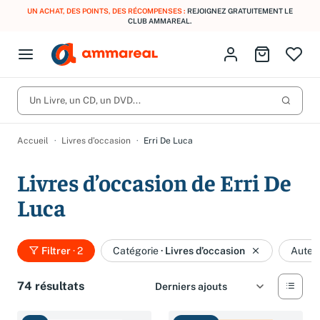
UN ACHAT, DES POINTS, DES RÉCOMPENSES :
REJOIGNEZ GRATUITEMENT LE
CLUB AMMAREAL.
Fermer le menu
Identifiez-vous
Aller au p
Open menu
Livres d’occasion
Lancer 
CD d'occasion
Un Livre, un CD, un DVD...
Produits
Catégories
DVD d'occasion
Accueil
Livres d’occasion
Erri De Luca
Vinyles d'occasion
Livres d’occasion de Erri De
Partitions
Luca
Culture à 1 €
Vous n'avez pas trouvé l'article que vous cherchiez ?
Activez les notifications dans votre compte pour être alerté dès
Meilleures ventes
qu'il est en stock.
Filtrer
· 2
Catégorie
·
Livres d’occasion
Auteu
Nos engagements
Créer une alerte
74 résultats