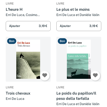
LIVRE
LIVRE
L'heure H
Le plus et le moins
Erri De Luca, Cosimo
Erri De Luca et Danièle Valin
Damiano Damato et Paolo
Castaldi
Ajouter
3,19 €
Ajouter
3,19 €
Bon
Bon
LIVRE
LIVRE
Trois chevaux
Le poids du papillon/Il
peso della farfalla
Erri De Luca
Erri De Luca et Danièle Valin