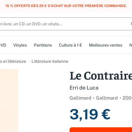
, DES POINTS, DES RÉCOMPENSES :
REJOIGNEZ GRATUITEMENT LE CLUB 
DVD
Vinyles
Partitions
Culture à 1 €
Meilleures ventes
N
et littérature
Littérature italienne
Le Contrair
Erri de Luca
Gallimard
Gallimard
200
3,19 €