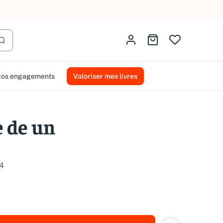
AMMAREAL.
Identifiez-vous
Aller au panier
Lancer la recherche
os engagements
Valoriser mes livres
e de un
4