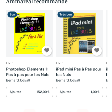
Ammareal recommande
Bon
Très bon
B
LIVRE
LIVRE
LIV
Photoshop Elements 11
iPad mini Pas à Pas pour
iPh
Pas à pas pour les Nuls
les Nuls
les
Bernard Jolivalt
Bernard Jolivalt
Ber
Ajouter
152,00 €
Ajouter
1,00 €
A