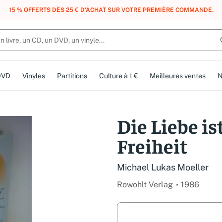
, DES POINTS, DES RÉCOMPENSES :
REJOIGNEZ GRATUITEMENT LE CLUB 
DVD
Vinyles
Partitions
Culture à 1 €
Meilleures ventes
N
Die Liebe is
Freiheit
Michael Lukas Moeller
Rowohlt Verlag
1986