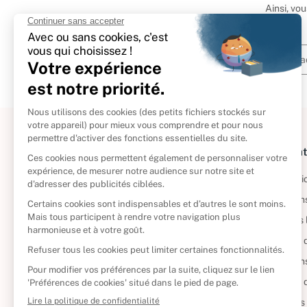
Ainsi, vo
À propos
Informat
Politique de retour
Informatio
Reprendre vos livres
Condition
Qui sommes-nous ?
Mentions 
Foire aux questions
Politique 
Nos engagements
Condition
CD d'occasion
Politique
DVD d'occasion
Gérer vos