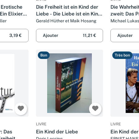
 Erotische
Die Freiheit ist ein Kind der
Die Wahrheit
in Elixier
Liebe - Die Liebe ist ein Kind
zweit: Das 
der Freiheit: Eine
ller
Gerald Hüther et Maik Hosang
Michael Lukas
Naturgeschichte unserer
menschlichsten Sehnsüchte
3,19 €
Ajouter
11,21 €
Ajouter
- Eine Gei
Bon
Très bon
LIVRE
LIVRE
r: Das
Ein Kind der Liebe
Ein Kind der
reiheit
Doris Lessing
ERNST HANS