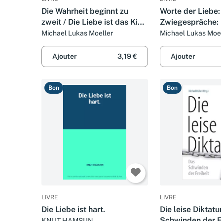
Die Wahrheit beginnt zu
Worte der Liebe:
zweit / Die Liebe ist das Kind
Zwiegespräche: E
der Freiheit: Das Paar im
für Paare
Michael Lukas Moeller
Michael Lukas Moe
Gespräch
Ajouter
3,19 €
Ajouter
Bon
Bon
LIVRE
LIVRE
Die Liebe ist hart.
Die leise Diktatu
Schwinden der F
KNUT HAMSUN