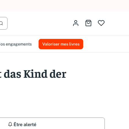
AMMAREAL.
Identifiez-vous
Aller au panier
Lancer la recherche
os engagements
Valoriser mes livres
t das Kind der
Être alerté