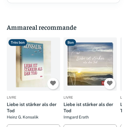
Ammareal recommande
Très bon
Bon
B
LIVRE
LIVRE
LIV
Liebe ist stärker als der
Liebe ist stärker als der
Lie
Tod
Tod
To
Heinz G. Konsalik
Irmgard Erath