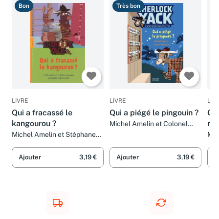
Bon
Très bon
T
LIVRE
LIVRE
LIV
Qui a fracassé le
Qui a piégé le pingouin ?
Qui
kangourou ?
ros
Michel Amelin et Colonel
Moutarde
Michel Amelin et Stéphane
Mic
Melchior-Durand
Ajouter
3,19 €
Ajouter
3,19 €
A