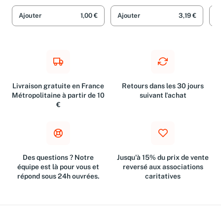
Moutarde
Mou
Ajouter
1,00 €
Ajouter
3,19 €
A
Livraison gratuite en France
Retours dans les 30 jours
Métropolitaine à partir de 10
suivant l'achat
€
Des questions ? Notre
Jusqu'à 15% du prix de vente
équipe est là pour vous et
reversé aux associations
répond sous 24h ouvrées.
caritatives