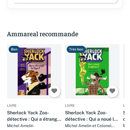
Ammareal recommande
Bon
Très bon
T
LIVRE
LIVRE
LIV
Sherlock Yack Zoo-
Sherlock Yack Zoo-
Sh
détective : Qui a étranglé
détective : Qui a noué le
dét
le tigre ?
python ?
liq
Michel Amelin
Michel Amelin et Colonel
Mic