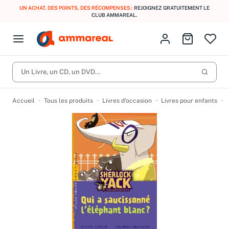
UN ACHAT, DES POINTS, DES RÉCOMPENSES :
REJOIGNEZ GRATUITEMENT LE
CLUB AMMAREAL.
Fermer le menu
Identifiez-vous
Aller au p
Open menu
Livres d’occasion
Lancer 
CD d'occasion
Un Livre, un CD, un DVD...
Produits
Catégories
DVD d'occasion
Accueil
Tous les produits
Livres d’occasion
Livres pour enfants
Vinyles d'occasion
Partitions
Culture à 1 €
Vous n'avez pas trouvé l'article que vous cherchiez ?
Activez les notifications dans votre compte pour être alerté dès
Meilleures ventes
qu'il est en stock.
Nos engagements
Créer une alerte