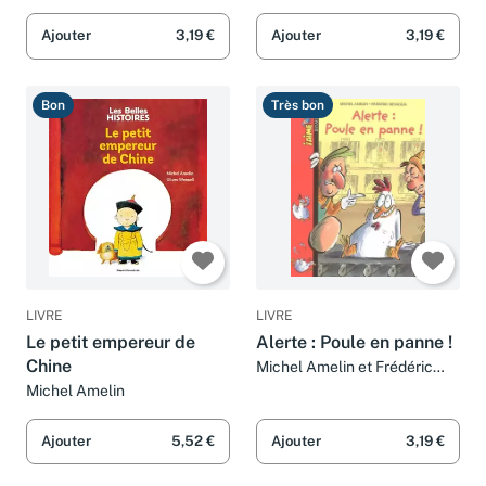
Michel Amelin et Daniel
Michel Amelin
Blancou
Ajouter
3,19 €
Ajouter
3,19 €
Bon
Très bon
LIVRE
LIVRE
Le petit empereur de
Alerte : Poule en panne !
Chine
Michel Amelin et Frédéric
Banaglia
Michel Amelin
Ajouter
5,52 €
Ajouter
3,19 €