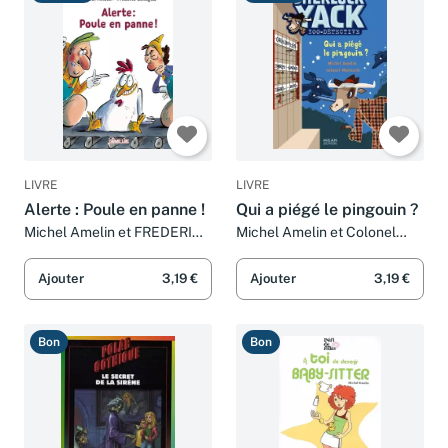
Très bon
Très bon
LIVRE
LIVRE
Alerte : Poule en panne !
Qui a piégé le pingouin ?
Michel Amelin et FREDERIC
Michel Amelin et Colonel
BENAGLIA
Moutarde
Ajouter
3,19 €
Ajouter
3,19 €
Bon
Bon