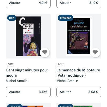
Ajouter
4,21 €
Ajouter
3,19 €
Bon
Très bon
LIVRE
LIVRE
Cent vingt minutes pour
La menace du Minotaure
mourir
(Polar gothique.)
Michel Amelin
Michel Amelin
Ajouter
3,19 €
Ajouter
3,93 €