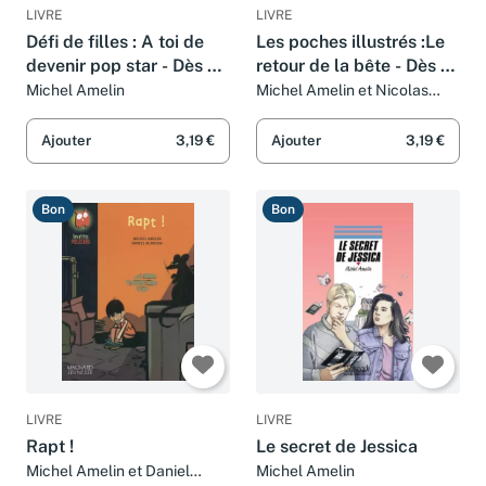
LIVRE
LIVRE
Défi de filles : A toi de
Les poches illustrés :Le
devenir pop star - Dès 9
retour de la bête - Dès 10
ans
ans
Michel Amelin
Michel Amelin et Nicolas
Duffaut
Ajouter
3,19 €
Ajouter
3,19 €
Bon
Bon
LIVRE
LIVRE
Rapt !
Le secret de Jessica