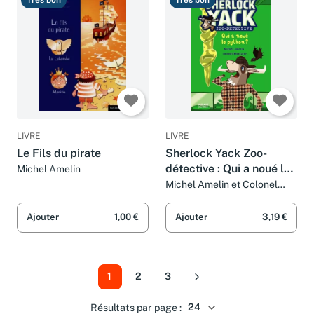
Très bon
Très bon
LIVRE
LIVRE
Le Fils du pirate
Sherlock Yack Zoo-
détective : Qui a noué le
Michel Amelin
python ?
Michel Amelin et Colonel
Moutarde
Ajouter
1,00 €
Ajouter
3,19 €
1
2
3
Suivant