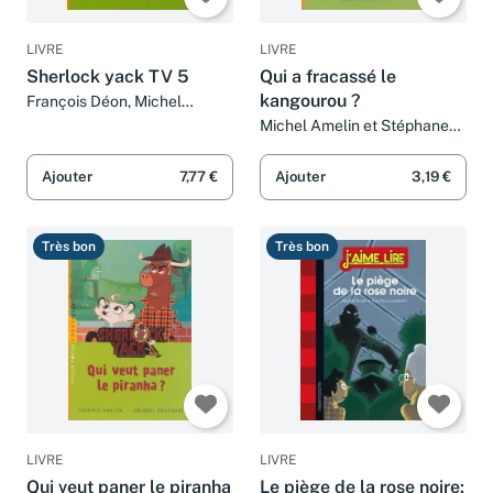
LIVRE
LIVRE
Sherlock yack TV 5
Qui a fracassé le
kangourou ?
François Déon, Michel
Amelin et OIivier Croset
Michel Amelin et Stéphane
Melchior-Durand
Ajouter
7,77 €
Ajouter
3,19 €
Très bon
Très bon
LIVRE
LIVRE