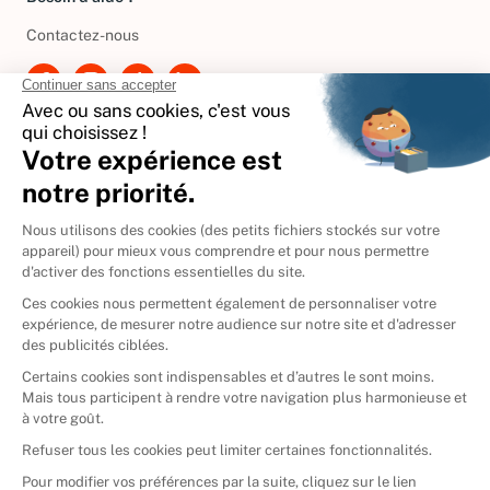
Besoin d'aide ?
Contactez-nous
International
🇪🇸
Espagne
🇩🇪
Allemagne
🇮🇹
Italie
Donner vos livres