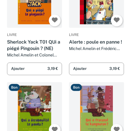
LIVRE
LIVRE
Sherlock Yack T01 QUi a
Alerte : poule en panne !
piégé Pingouin ? (NE)
Michel Amelin et Frédéric
Bénaglia
Michel Amelin et Colonel
Moutarde
Ajouter
3,19 €
Ajouter
3,19 €
Bon
Bon