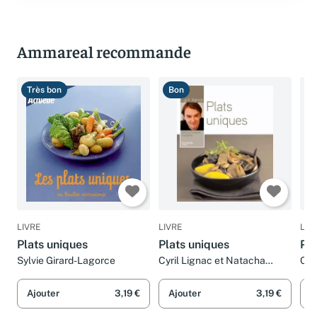
Ammareal recommande
Très bon
Bon
T
LIVRE
LIVRE
LIV
Plats uniques
Plats uniques
Pla
Sylvie Girard-Lagorce
Cyril Lignac et Natacha
Col
Nikouline
Ajouter
3,19 €
Ajouter
3,19 €
A