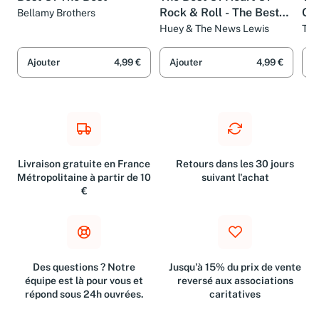
Best Of The Best
The Best Of Heart Of
The
Rock & Roll - The Best
Ch
Bellamy Brothers
Of
Huey & The News Lewis
The
Ajouter
4,99 €
Ajouter
4,99 €
A
Livraison gratuite en France
Retours dans les 30 jours
Métropolitaine à partir de 10
suivant l'achat
€
Des questions ? Notre
Jusqu'à 15% du prix de vente
équipe est là pour vous et
reversé aux associations
répond sous 24h ouvrées.
caritatives