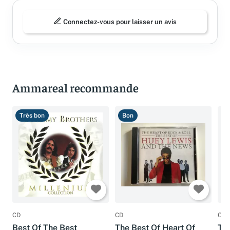
Connectez-vous pour laisser un avis
Ammareal recommande
Très bon
Bon
T
CD
CD
CD