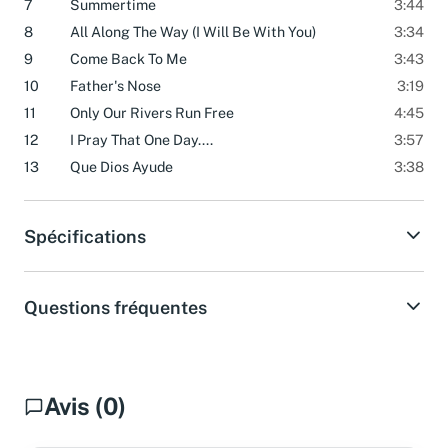
7
Summertime
3:44
8
All Along The Way (I Will Be With You)
3:34
9
Come Back To Me
3:43
10
Father's Nose
3:19
11
Only Our Rivers Run Free
4:45
12
I Pray That One Day....
3:57
13
Que Dios Ayude
3:38
Spécifications
Questions fréquentes
Avis (0)