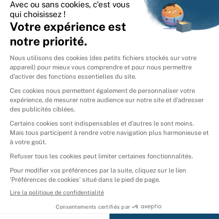
International
🇪🇸
Espagne
🇩🇪
Allemagne
🇮🇹
Italie
Donner vos livres
Ammareal © 2026