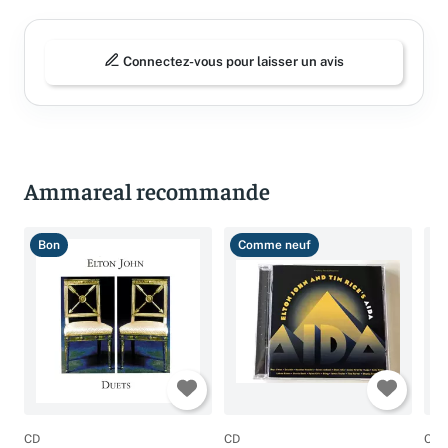
Connectez-vous pour laisser un avis
Ammareal recommande
Bon
Comme neuf
B
CD
CD
CD