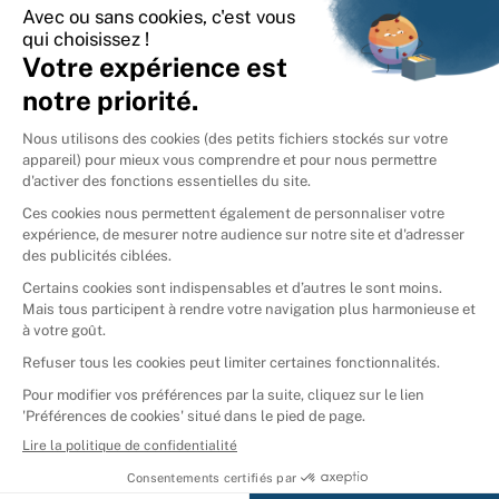
International
🇪🇸
Espagne
🇩🇪
Allemagne
🇮🇹
Italie
Donner vos livres
Ammareal © 2026