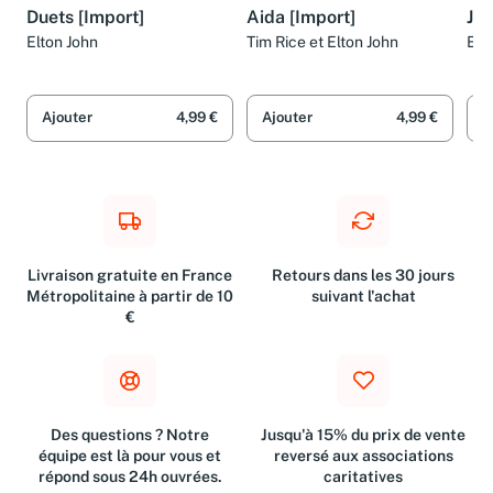
Duets [Import]
Aida [Import]
Jum
Elton John
Tim Rice et Elton John
Elt
Ajouter
4,99 €
Ajouter
4,99 €
A
Livraison gratuite en France
Retours dans les 30 jours
Métropolitaine à partir de 10
suivant l'achat
€
Des questions ? Notre
Jusqu'à 15% du prix de vente
équipe est là pour vous et
reversé aux associations
répond sous 24h ouvrées.
caritatives