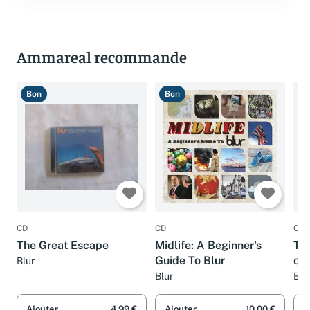
Ammareal recommande
Bon
Bon
B
CD
CD
CD
The Great Escape
Midlife: A Beginner's
Thi
Guide To Blur
con
Blur
Blur
Blu
Ajouter
4,99 €
Ajouter
10,00 €
A