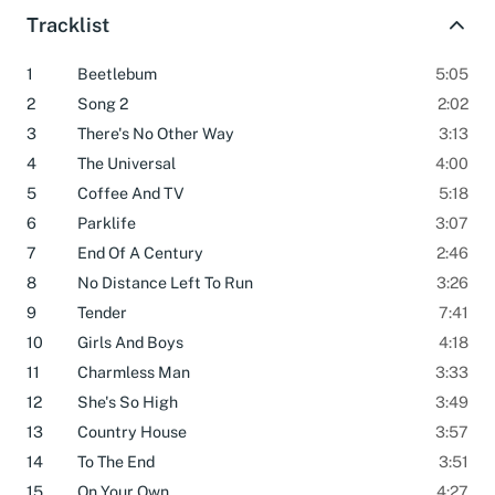
Tracklist
1
Beetlebum
5:05
2
Song 2
2:02
3
There's No Other Way
3:13
4
The Universal
4:00
5
Coffee And TV
5:18
6
Parklife
3:07
7
End Of A Century
2:46
8
No Distance Left To Run
3:26
9
Tender
7:41
10
Girls And Boys
4:18
11
Charmless Man
3:33
12
She's So High
3:49
13
Country House
3:57
14
To The End
3:51
15
On Your Own
4:27