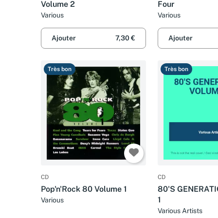
Volume 2
Four
Various
Various
Ajouter
7,30 €
Ajouter
Très bon
Très bon
CD
CD
Pop'n'Rock 80 Volume 1
80'S GENERAT
1
Various
Various Artists