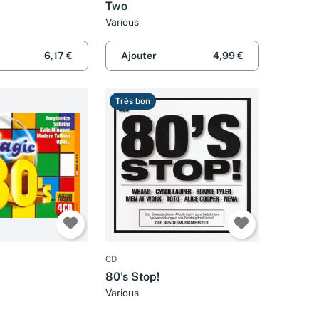
Two
Various
6,17 €
Ajouter
4,99 €
Très bon
CD
80's Stop!
Various