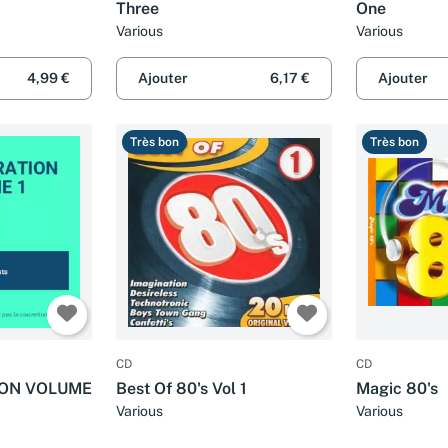
Three
One
Various
Various
4,99 €
Ajouter
6,17 €
Ajouter
Très bon
Très bon
CD
CD
ION VOLUME
Best Of 80's Vol 1
Magic 80's
Various
Various