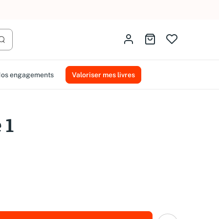
AMMAREAL.
Identifiez-vous
Aller au panier
Lancer la recherche
os engagements
Valoriser mes livres
 1