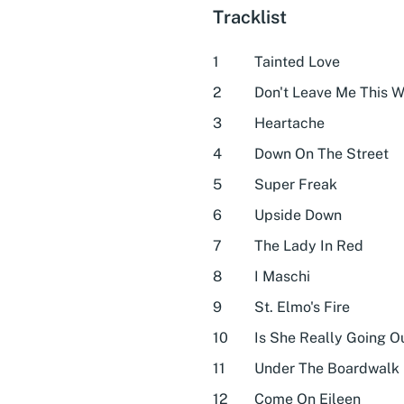
Tracklist
1
Tainted Love
2
Don't Leave Me This 
3
Heartache
4
Down On The Street
5
Super Freak
6
Upside Down
7
The Lady In Red
8
I Maschi
9
St. Elmo's Fire
10
Is She Really Going O
11
Under The Boardwalk
12
Come On Eileen