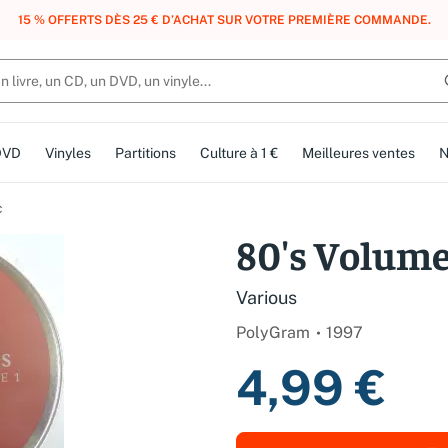
, DES POINTS, DES RÉCOMPENSES :
REJOIGNEZ GRATUITEMENT LE CLUB 
DVD
Vinyles
Partitions
Culture à 1 €
Meilleures ventes
N
c
80's Volume
Various
PolyGram
1997
4,99 €