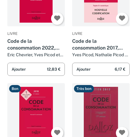
LIVRE
LIVRE
Code de la
Code de la
consommation 2022,
consommation 2017,
annoté et commenté -
annoté et commenté -
Eric Chevrier, Yves Picod et
Yves Picod, Nathalie Picod et
Nathalie Picod
Eric Chevrier
26e ed.
21e éd.
Ajouter
12,83 €
Ajouter
6,17 €
Bon
Très bon