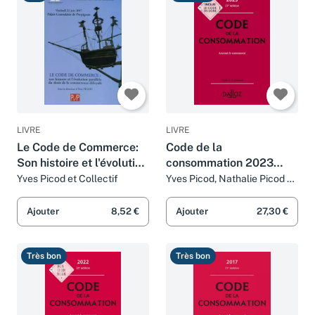
Bon
Très bon
LIVRE
LIVRE
Le Code de Commerce:
Code de la
Son histoire et l'évolution
consommation 2023
parallèle du droit de la
27ed - Annoté et
Yves Picod et Collectif
Yves Picod, Nathalie Picod et
Eric Chevrier
concurrence déloyale
commenté
Ajouter
8,52 €
Ajouter
27,30 €
Très bon
Très bon