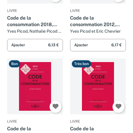
LIVRE
LIVRE
Code de la
Code de la
consommation 2018,
consommation 2012,
annoté et commenté -
commenté 17e éd.:
Yves Picod, Nathalie Picod et
Yves Picod et Eric Chevrier
Eric Chevrier
22e éd.
Codes Dalloz
Professionnels
Ajouter
6,13 €
Ajouter
6,17 €
Bon
Très bon
LIVRE
LIVRE
Code de la
Code de la