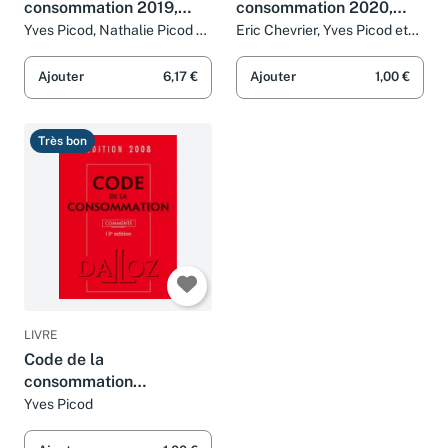
consommation 2019,
consommation 2020,
annoté et commenté -
annoté & commenté -
Yves Picod, Nathalie Picod et
Eric Chevrier, Yves Picod et
Eric Chevrier
Nathalie Picod
23e éd.
24e ed.
Ajouter
6,17 €
Ajouter
1,00 €
Très bon
LIVRE
Code de la
consommation
commenté
Yves Picod