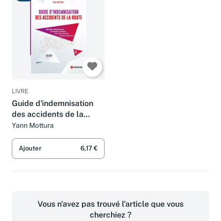
LIVRE
Guide d'indemnisation
des accidents de la
route: Quelles
Yann Mottura
démarches et quels
recours pour les victimes
Ajouter
6,17 €
et leurs proches ?
Vous n'avez pas trouvé l'article que vous
cherchiez ?