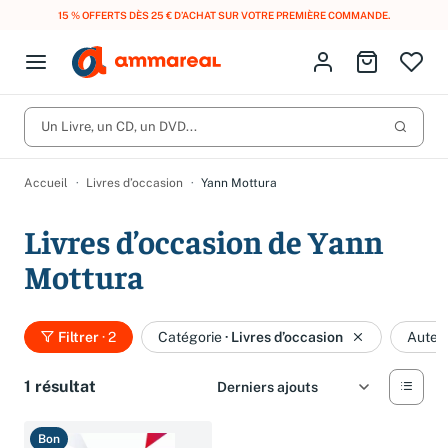
15 % OFFERTS DÈS 25 € D’ACHAT SUR VOTRE PREMIÈRE COMMANDE.
Fermer le menu
Identifiez-vous
Aller au p
Open menu
Livres d’occasion
Lancer 
Un Livre, un CD, un DVD...
CD d'occasion
Produits
Catégories
DVD d'occasion
Accueil
Livres d’occasion
Yann Mottura
Vinyles d'occasion
Livres d’occasion de Yann
Partitions
Mottura
Culture à 1 €
Vous n'avez pas trouvé l'article que vous cherchiez ?
Activez les notifications dans votre compte pour être alerté dès
Filtrer
· 2
Catégorie
·
Livres d’occasion
Auteu
Meilleures ventes
qu'il est en stock.
Nos engagements
Créer une alerte
1 résultat
Bon