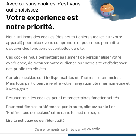
International
🇪🇸
Espagne
🇩🇪
Allemagne
🇮🇹
Italie
Donner vos livres
Ammareal © 2026