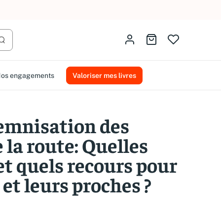
AMMAREAL.
Identifiez-vous
Aller au panier
Lancer la recherche
os engagements
Valoriser mes livres
emnisation des
 la route: Quelles
t quels recours pour
 et leurs proches ?