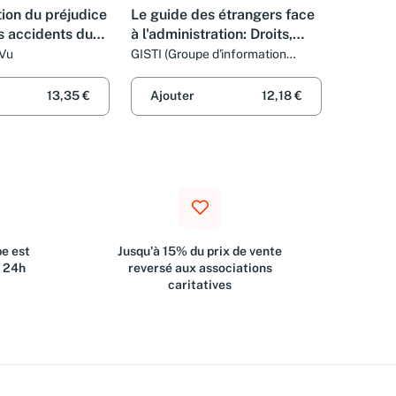
ion du préjudice
Le guide des étrangers face
s accidents du
à l'administration: Droits,
es maladies
démarches, recours
-Vu
GISTI (Groupe d'information
soutien des immigrés)
elles
13,35 €
Ajouter
12,18 €
e est
Jusqu'à 15% du prix de vente
s 24h
reversé aux associations
caritatives