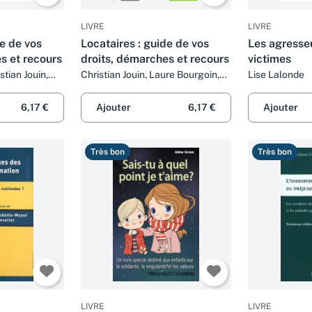
LIVRE
LIVRE
de de vos
Locataires : guide de vos
Les agresseu
s et recours
droits, démarches et recours
victimes
stian Jouin,
Christian Jouin, Laure Bourgoin,
Lise Lalonde
David
Alain Chosson et David Rodrigues
6,17 €
Ajouter
6,17 €
Ajouter
Très bon
Très bon
LIVRE
LIVRE