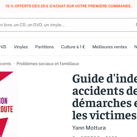
, DES POINTS, DES RÉCOMPENSES :
REJOIGNEZ GRATUITEMENT LE CLUB 
DVD
Vinyles
Partitions
Culture à 1 €
Meilleures ventes
N
cents
Problèmes sociaux et familliaux
Guide d'ind
accidents de
démarches e
les victimes
Yann Mottura