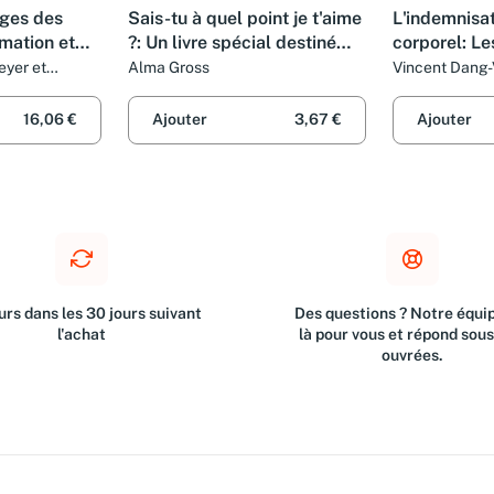
ages des
Sais-tu à quel point je t'aime
L'indemnisat
mation et
?: Un livre spécial destiné
corporel: Le
s
aux enfants sur la solidarité,
travail et l
eyer et
Alma Gross
Vincent Dang
les
la singularité et les valeurs –
professionn
Pour les filles et
16,06 €
Ajouter
3,67 €
Ajouter
rs dans les 30 jours suivant
Des questions ? Notre équip
l'achat
là pour vous et répond sou
ouvrées.