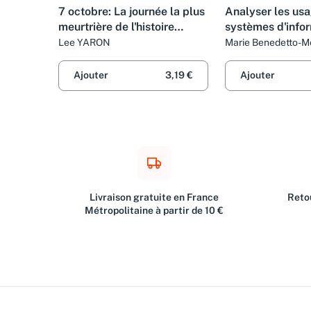
7 octobre: La journée la plus
Analyser les us
meurtrière de l'histoire
systèmes d'infor
d'Israël racontée par les
des TIC : Quelle
Lee YARON
Marie Benedetto-M
Romain Chevallet
victimes et leurs proches
démarches, quel
méthodes ?
Ajouter
3,19 €
Ajouter
Livraison gratuite en France
Retou
Métropolitaine à partir de 10 €