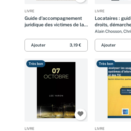
LIVRE
LIVRE
Guide d'accompagnement
Locataires : gui
juridique des victimes de la
droits, démarche
route et de leurs familles
Alain Chosson, Chri
Laure Bourgoin et 
Rodrigues
Ajouter
3,19 €
Ajouter
Très bon
Très bon
LIVRE
LIVRE