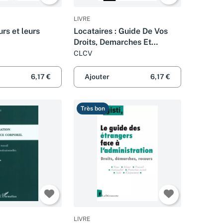
LIVRE
rs et leurs
Locataires : Guide De Vos
Droits, Demarches Et
Recours 2002
CLCV
6,17 €
Ajouter
6,17 €
Très bon
LIVRE